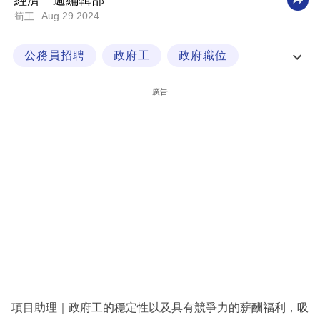
經濟一週編輯部
Aug 29 2024
筍工
科
技
公務員招聘
政府工
政府職位
職
項目助理
場
廣告
生
活
時
事
專
欄
訂
閱
專
項目助理｜政府工的穩定性以及具有競爭力的薪酬福利，吸
區