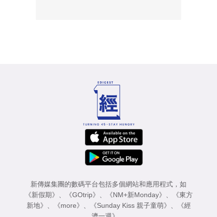
新傳媒集團的數碼平台包括多個網站和應用程式，如
《新假期》
、
《GOtrip》
、
《NM+新Monday》
、
《東方
新地》
、
《more》
、
《Sunday Kiss 親子童萌》
、
《經
濟一週》
。