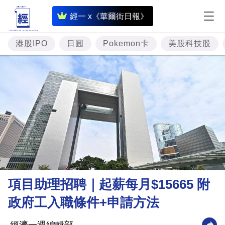
即
經一 x《華爾街日報》
時
財
港股IPO
日圓
Pokemon卡
美股科技股
經
專
題
投
資
樓
市
理
項目助理招聘｜起薪每月$15665 附
財
政府工入職條件+申請方法
商
業