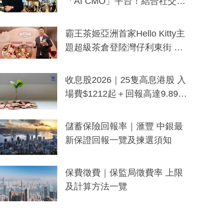
「AI CMO」平台！結合社交聆
聽與廣東話大模型 助中小企數
分鐘生成「貼地」宣傳短片
霸王茶姬亞洲首家Hello Kitty主
題超級茶倉登陸灣仔利東街 推
出首創「伯爵紅茶色」Hello Kitt
y及香港限定特調系列
收息股2026｜25隻高息港股 入
場費$1212起＋回報高達9.89
厘！持續更新
儲蓄保險回報率｜滙豐 中銀最
新保證回報一覽及揀選須知
保費徵費｜保監局徵費率 上限
及計算方法一覽