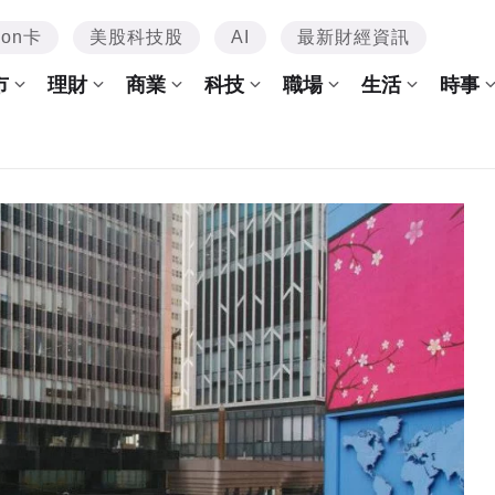
mon卡
美股科技股
AI
最新財經資訊
市
理財
商業
科技
職場
生活
時事