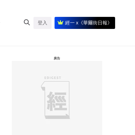
登入
經一 x《華爾街日報》
廣告