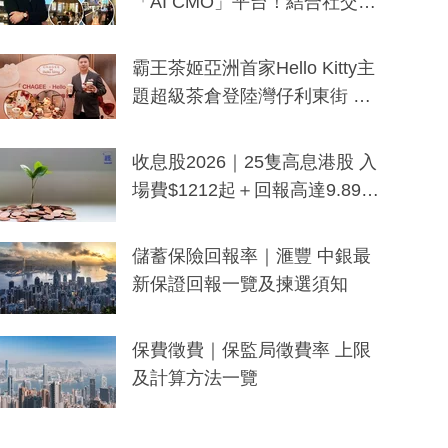
「AI CMO」平台！結合社交聆
聽與廣東話大模型 助中小企數
分鐘生成「貼地」宣傳短片
霸王茶姬亞洲首家Hello Kitty主
題超級茶倉登陸灣仔利東街 推
出首創「伯爵紅茶色」Hello Kitt
y及香港限定特調系列
收息股2026｜25隻高息港股 入
場費$1212起＋回報高達9.89
厘！持續更新
儲蓄保險回報率｜滙豐 中銀最
新保證回報一覽及揀選須知
保費徵費｜保監局徵費率 上限
及計算方法一覽