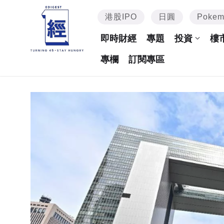
港股IPO
日圓
Poke
即時財經
專題
投資
樓
專欄
訂閱專區