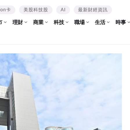
mon卡
美股科技股
AI
最新財經資訊
市
理財
商業
科技
職場
生活
時事