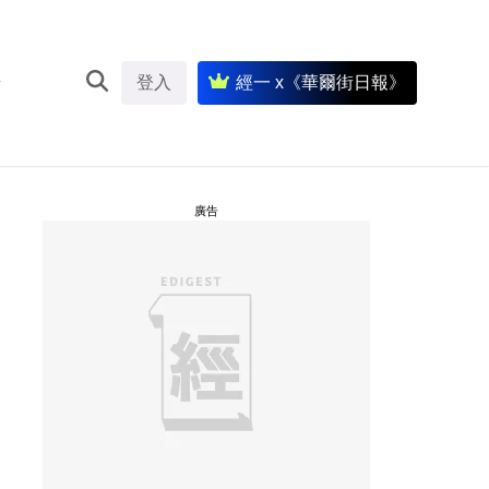
登入
經一 x《華爾街日報》
廣告