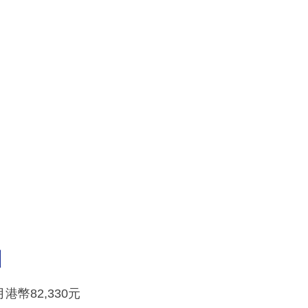
酬
幣82,330元