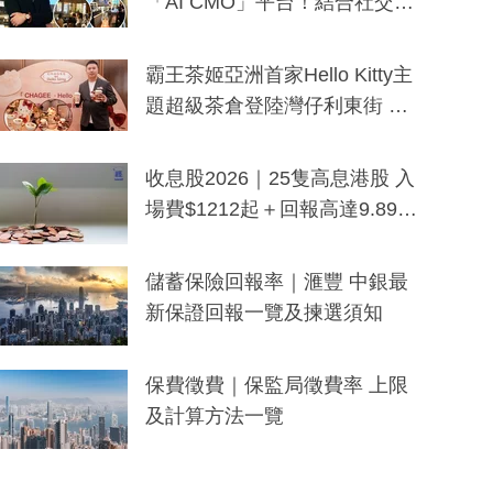
「AI CMO」平台！結合社交聆
聽與廣東話大模型 助中小企數
分鐘生成「貼地」宣傳短片
霸王茶姬亞洲首家Hello Kitty主
題超級茶倉登陸灣仔利東街 推
出首創「伯爵紅茶色」Hello Kitt
y及香港限定特調系列
收息股2026｜25隻高息港股 入
場費$1212起＋回報高達9.89
厘！持續更新
儲蓄保險回報率｜滙豐 中銀最
新保證回報一覽及揀選須知
保費徵費｜保監局徵費率 上限
及計算方法一覽