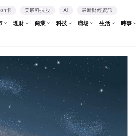
mon卡
美股科技股
AI
最新財經資訊
市
理財
商業
科技
職場
生活
時事