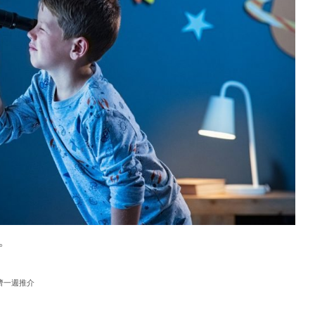
。
濟一週推介