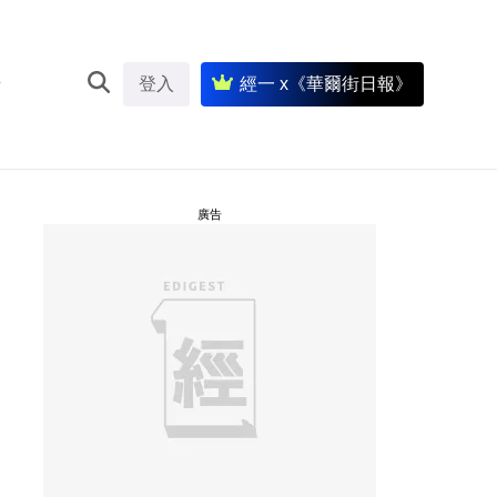
登入
經一 x《華爾街日報》
廣告