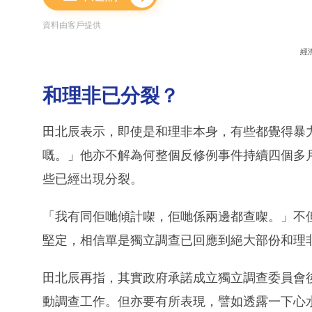
資料由客戶提供
經
和理非已分裂？
田北辰表示，即使是和理非本身，有些都覺得暴
嘅。」他亦不解為何整個反修例事件持續四個多
些已經出現分裂。
「我有同佢哋傾計㗎，佢哋係兩邊都查㗎。」不
堅定，相信單是獨立調查已回應到絕大部份和理
田北辰再指，其實政府承諾成立獨立調查委員會
動調查工作。但亦要有所表現，譬如透露一下心