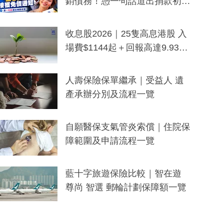
銷債務！憑一句話道出捐款初
衷：加州26萬人接獲免債通知、
一度被誤當詐騙手段
收息股2026｜25隻高息港股 入
場費$1144起＋回報高達9.93
厘！持續更新
人壽保險保單繼承｜受益人 遺
產承辦分別及流程一覽
自願醫保支氣管炎索償｜住院保
障範圍及申請流程一覽
藍十字旅遊保險比較｜智在遊
尊尚 智選 郵輪計劃保障額一覽