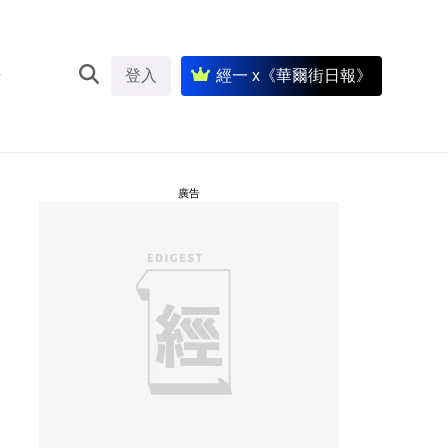
登入
經一 x《華爾街日報》
廣告