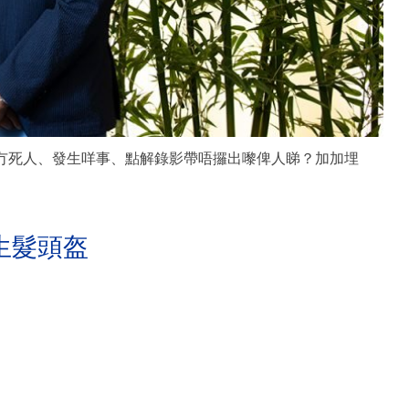
有冇死人、發生咩事、點解錄影帶唔攞出嚟俾人睇？加加埋
生髮頭盔