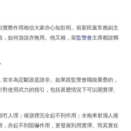
但實際作用相信大家亦心知肚明。前新民黨常務副主
信，如何游說亦無用。他又稱，當
監警會
主席都說獨
會
，並非為定斷誰是誰非。如果跟監警會職能重疊的，
針對使用武力的指引，包括甚麼情況下可以開實彈、
都冇人理；催淚煙完全起不到作用；水炮車射濕人後
用，亦起不到阻嚇作用，更發展到用實彈。而其實在