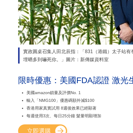
實政圓桌召集人田北辰指：「831（港鐵）太子站
埋晒多到嚇死你。」圖片：新傳媒資料室
限時優惠：美國FDA認證 激光
美國amazon鎖量及評價No. 1
輸入「NMG100」優惠碼額外減$100
香港用家真實試用 8週後效果已經顯著
每週使用3次、每日25分鐘 髮量明顯增加
立即選購