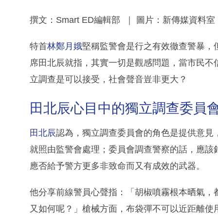
撰文：Smart ED編輯部 ｜ 圖片：新傳媒資料室
特首
林鄭月娥
堅稱監警會是行之有效徹查警暴，
席田北辰就指，其實一切是觀感問題，當市民不
立調查是可以接受，社會聲音豈非更大？
田北辰心目中的獨立調查委員
田北辰
認為，獨立調查委員會的角色是提供意見
就照由監警會處理；委員會調查警察的話，應該
應否給予警方更多非致命而又有成效的武器。
他分享前線警員心聲指：「胡椒噴霧根本晒氣，
又如何呢？」槍械方面，布袋彈不可以近距離使