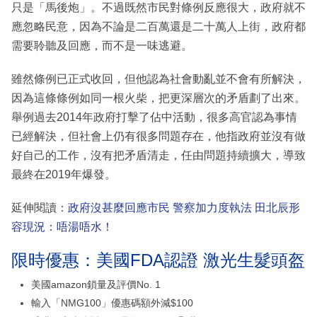
只是「馬後炮」。不過既然市民對條例反應很大，政府就不
應忽略民意，因為不論是二百萬還是二十萬人上街，政府都
需要聆聽及回應，而不是一味逃避。
雖然條例已正式收回，但他認為社會動亂並不會有所解決，
因為這條條例如同一根火柴，把更深層次的矛盾劃了出來。
舉例過去2014年政府打擊了佔中活動，很多高官認為事情
已經解決，但社會上仍有很多問題存在，他指政府並沒有做
好自己的工作，沒有把矛盾清走，任由問題持續擴大，導致
最終在2019年爆發。
延伸閱讀：
政府沒甚麼回應市民 警察加力度執法 田北辰形
容現況：唔湯唔水！
限時優惠：美國FDA認證 激光生髮頭盔
美國amazon鎖量及評價No. 1
輸入「NMG100」優惠碼額外減$100