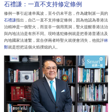
石禮謙：一直不支持修定條例
修例一事引起連串風波，至今仍未平息，作為建制派一員的
石禮謙
指出，自己一直不支持修定條例，因為他認為香港法
治精神是一個聖火，而並非一個用黑洞，聖火提醒香港法治
與內地法治是有所不同。現時逃犯條例就是把香港普通法及
內地國家法連繫，當合併兩者時聖火就便會消失，他批評
林
鄭
就是想把這個火焰撲熄的人。