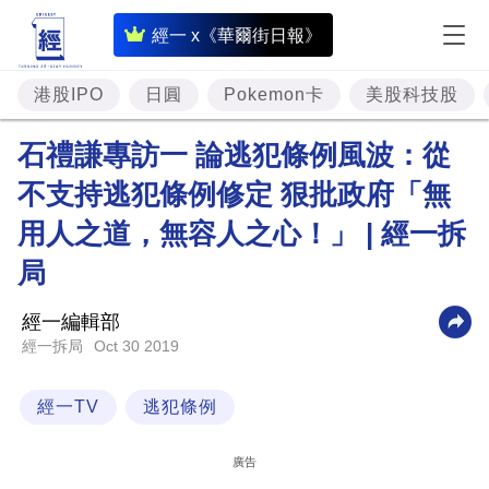
即
經一 x《華爾街日報》
時
財
港股IPO
日圓
Pokemon卡
美股科技股
經
石禮謙專訪一 論逃犯條例風波：從
專
不支持逃犯條例修定 狠批政府「無
題
用人之道，無容人之心！」 | 經一拆
投
資
局
樓
經一編輯部
市
Oct 30 2019
經一拆局
理
財
經一TV
逃犯條例
商
廣告
業