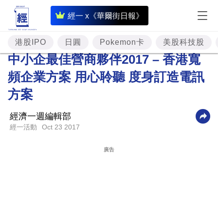
即
經一 x《華爾街日報》
時
財
港股IPO
日圓
Pokemon卡
美股科技股
經
中小企最佳營商夥伴2017 – 香港寬
專
頻企業方案 用心聆聽 度身訂造電訊
題
方案
投
經濟一週編輯部
資
Oct 23 2017
經一活動
樓
市
廣告
理
財
商
業