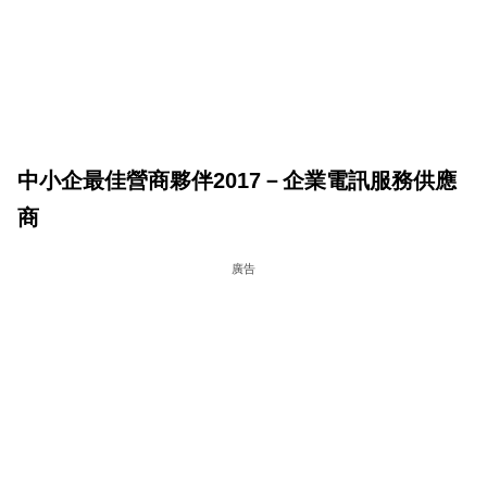
科
技
職
場
生
中小企最佳營商夥伴2017－企業電訊服務供應
活
商
時
廣告
事
專
欄
訂
閱
專
區