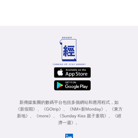
新傳媒集團的數碼平台包括多個網站和應用程式，如
《新假期》
、
《GOtrip》
、
《NM+新Monday》
、
《東方
新地》
、
《more》
、
《Sunday Kiss 親子童萌》
、
《經
濟一週》
。