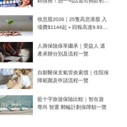
銷債務！憑一句話道出捐款初
衷：加州26萬人接獲免債通知、
一度被誤當詐騙手段
收息股2026｜25隻高息港股 入
場費$1144起＋回報高達9.93
厘！持續更新
人壽保險保單繼承｜受益人 遺
產承辦分別及流程一覽
自願醫保支氣管炎索償｜住院保
障範圍及申請流程一覽
藍十字旅遊保險比較｜智在遊
尊尚 智選 郵輪計劃保障額一覽