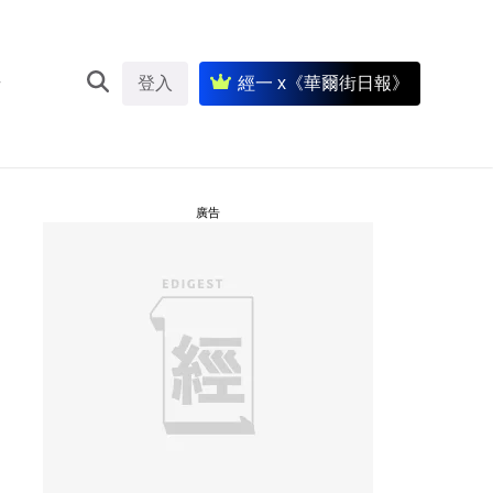
登入
經一 x《華爾街日報》
廣告