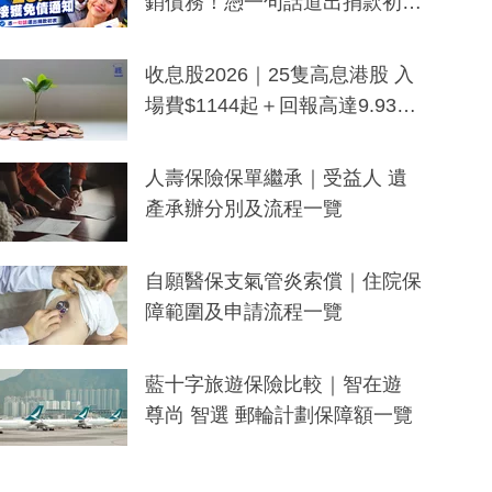
銷債務！憑一句話道出捐款初
衷：加州26萬人接獲免債通知、
一度被誤當詐騙手段
收息股2026｜25隻高息港股 入
場費$1144起＋回報高達9.93
厘！持續更新
人壽保險保單繼承｜受益人 遺
產承辦分別及流程一覽
自願醫保支氣管炎索償｜住院保
障範圍及申請流程一覽
藍十字旅遊保險比較｜智在遊
尊尚 智選 郵輪計劃保障額一覽