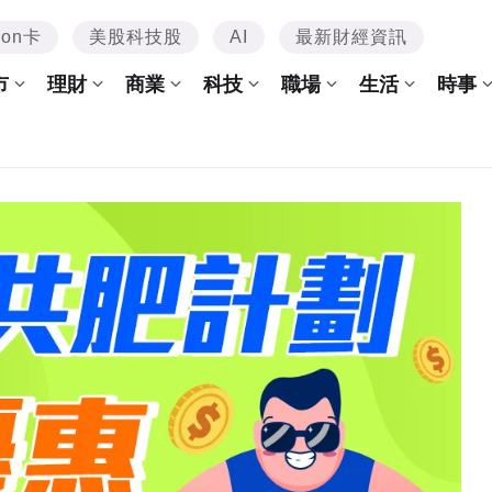
mon卡
美股科技股
AI
最新財經資訊
市
理財
商業
科技
職場
生活
時事