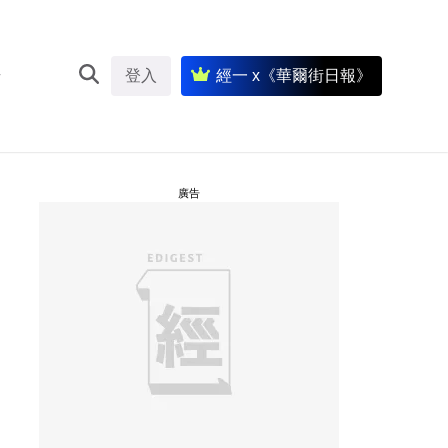
登入
經一 x《華爾街日報》
廣告