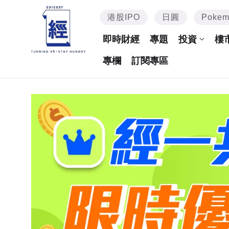
港股IPO
日圓
Poke
即時財經
專題
投資
樓
專欄
訂閱專區