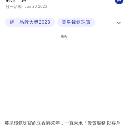
經濟一週
Jun 23 2023
經一活動
科
技
經一品牌大奬2023
英皇鐘錶珠寶
職
非凡品牌大獎
經一品牌大獎
場
廣告
生
活
時
事
專
欄
訂
閱
專
英皇鐘錶珠寶屹立香港80年，一直秉承「優質服務 以客為
區