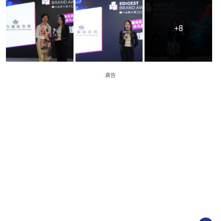
+8
+8
廣告