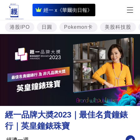
即
經一 x《華爾街日報》
時
財
港股IPO
日圓
Pokemon卡
美股科技股
經
專
題
投
資
樓
市
理
經一品牌大奬2023｜最佳名貴鐘錶
財
行｜英皇鐘錶珠寶
商
業