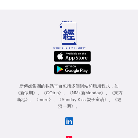
新傳媒集團的數碼平台包括多個網站和應用程式，如
《新假期》
、
《GOtrip》
、
《NM+新Monday》
、
《東方
新地》
、
《more》
、
《Sunday Kiss 親子童萌》
、
《經
濟一週》
。