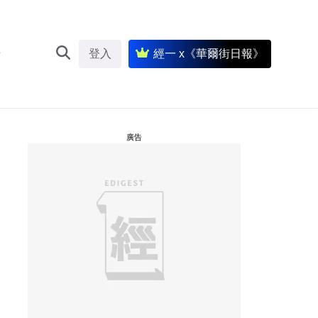
登入
經一 x《華爾街日報》
廣告