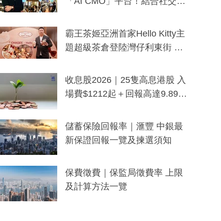
「AI CMO」平台！結合社交聆
聽與廣東話大模型 助中小企數
分鐘生成「貼地」宣傳短片
霸王茶姬亞洲首家Hello Kitty主
題超級茶倉登陸灣仔利東街 推
出首創「伯爵紅茶色」Hello Kitt
y及香港限定特調系列
收息股2026｜25隻高息港股 入
場費$1212起＋回報高達9.89
厘！持續更新
儲蓄保險回報率｜滙豐 中銀最
新保證回報一覽及揀選須知
保費徵費｜保監局徵費率 上限
及計算方法一覽