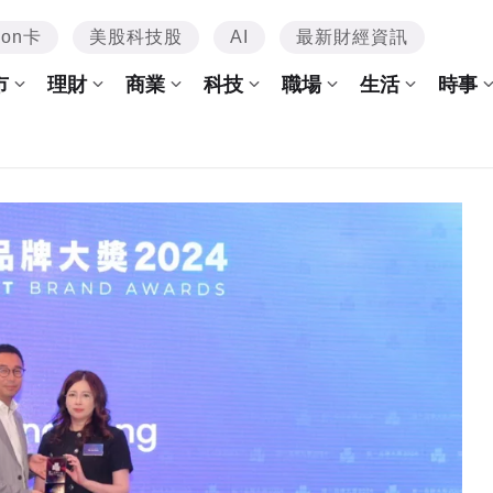
mon卡
美股科技股
AI
最新財經資訊
市
理財
商業
科技
職場
生活
時事