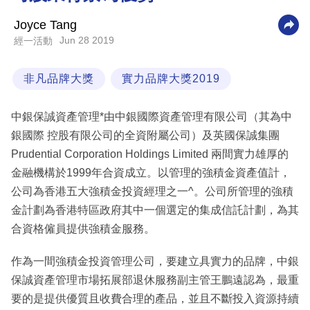
科
Joyce Tang
技
Jun 28 2019
經一活動
職
非凡品牌大獎
實力品牌大獎2019
場
生
中銀保誠資產管理*由中銀國際資產管理有限公司（其為中
活
銀國際 控股有限公司的全資附屬公司）及英國保誠集團
Prudential Corporation Holdings Limited 兩間實力雄厚的
時
金融機構於1999年合資成立。以管理的強積金資產值計，
事
公司為香港五大強積金投資經理之一^。公司所管理的強積
專
金計劃為香港特區政府其中一個選定的集成信託計劃，為其
欄
合資格僱員提供強積金服務。
訂
作為一間強積金投資管理公司，要建立具實力的品牌，中銀
閱
保誠資產管理市場拓展部退休服務副主管王鵬遠認為，最重
專
要的是提供優質且收費合理的產品，並且不斷投入資源持續
區