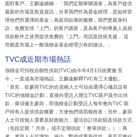
面對客戶。王鵬遠續稱﹕「我們定期舉辦講座，為客戶提供
最新的市場及投資資訊，分享我們作為基金經理，是如何管
理他們所選擇的基金；為提供貼身的服務，我們更親身到
訪，免費安排『上門』的客戶講座，及為客戶的專責人員就
供款軟件之使用提供免費的『上門』培訓及技術支援， 這
些都是市場上一般強積金基金經理少有的做法。」
TVC成近期市場熱話
強積金可扣稅自願性供款(TVC)由今年4月1日由實施 至
今，一直成為市場熱話。王鵬遠解釋TVC有三大優點。
「首先，欲參與TVC的合資格人士可自由選擇心儀且設有
TVC的強積金計劃，直接向受託人開立TVC賬戶及作出供
款，毋須僱主參與，而強積金計劃受託人每年會向TVC 賬
戶持有人提供供款概要，方便他們填寫報稅表；另外，參與
人士可按個人需要及財政能力，靈活自訂供款額及供款方式
（包括定期『 月供 』或不定期供款『 整筆供款 』）；再
者，參與人士可增加、減少、暫停或重新供款，甚至可將結