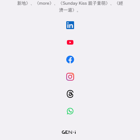
新地》
、
《more》
、
《Sunday Kiss 親子童萌》
、
《經
濟一週》
。