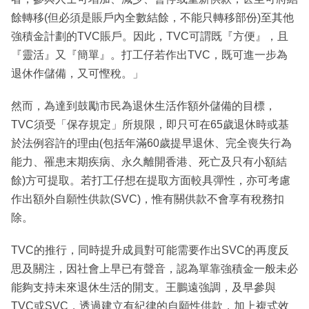
餘轉移(但必須是賬戶內全數結餘，不能只轉移部份)至其他
強積金計劃的TVC賬戶。因此，TVC可謂既『方便』，且
『靈活』又『簡單』。打工仔若作出TVC，既可進一步為
退休作儲備，又可慳稅。」
然而，為達到鼓勵市民為退休生活作額外儲備的目標，
TVC須受「保存規定」所規限，即只可在65歲退休時或基
於法例容許的理由(包括年滿60歲提早退休、完全喪失行為
能力、罹患末期疾病、永久離開香港、死亡及只有小額結
餘)方可提取。若打工仔想在提取方面較具彈性，亦可考慮
作出額外自願性供款(SVC)，惟有關供款不會享有稅務扣
除。
TVC的推行，同時提升成員對可能需要作出SVC的再度反
思及關注，因社會上早已有聲音，認為單靠強積金一般未必
能夠支持未來退休生活的開支。王鵬遠強調，及早參與
TVC或SVC，透過建立有紀律的自願性供款，加上複式效