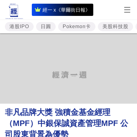
即
經一 x《華爾街日報》
時
財
港股IPO
日圓
Pokemon卡
美股科技股
經
專
題
投
資
樓
市
理
非凡品牌大獎 強積金基金經理
財
（MPF）中銀保誠資產管理MPF 公
商
司股東背景為優勢
業