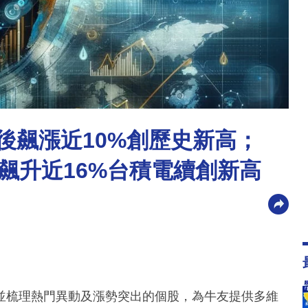
績後飆漲近10%創歷史新高；
m飆升近16%台積電續創新高
並梳理熱門異動及漲勢突出的個股，為牛友提供多維