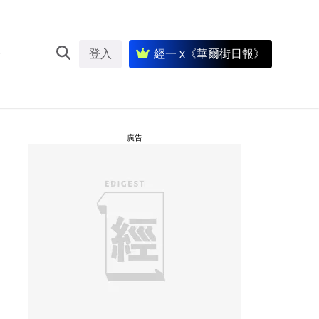
登入
經一 x《華爾街日報》
廣告