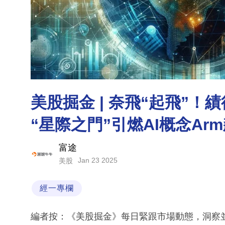
美股掘金 | 奈飛“起飛”！
“星際之門”引燃AI概念Ar
富途
Jan 23 2025
美股
經一專欄
編者按：《美股掘金》每日緊跟市場動態，洞察