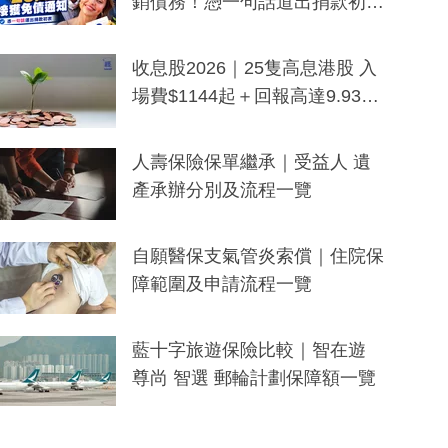
銷債務！憑一句話道出捐款初
衷：加州26萬人接獲免債通知、
一度被誤當詐騙手段
收息股2026｜25隻高息港股 入
場費$1144起＋回報高達9.93
厘！持續更新
人壽保險保單繼承｜受益人 遺
產承辦分別及流程一覽
自願醫保支氣管炎索償｜住院保
障範圍及申請流程一覽
藍十字旅遊保險比較｜智在遊
尊尚 智選 郵輪計劃保障額一覽