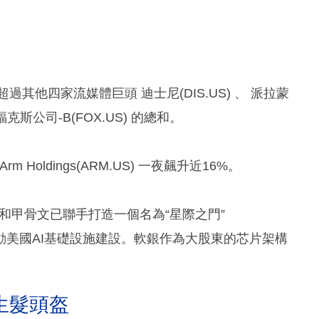
其他四家流媒體巨頭 迪士尼(DIS.US) 、 派拉蒙
和 福克斯公司-B(FOX.US) 的總和。
Holdings(ARM.US) 一夜飆升近16%。
銀和甲骨文已聯手打造一個名為“星際之門”
美元推動美國AI基礎設施建設。軟銀作為大股東的芯片架構
生髮頭盔