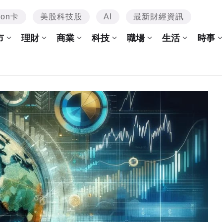
mon卡
美股科技股
AI
最新財經資訊
市
理財
商業
科技
職場
生活
時事