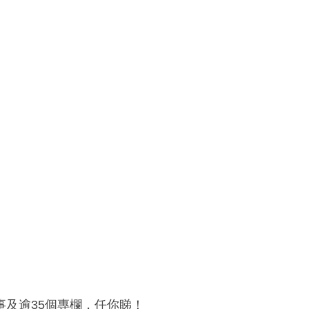
及逾35個專欄，任你睇！