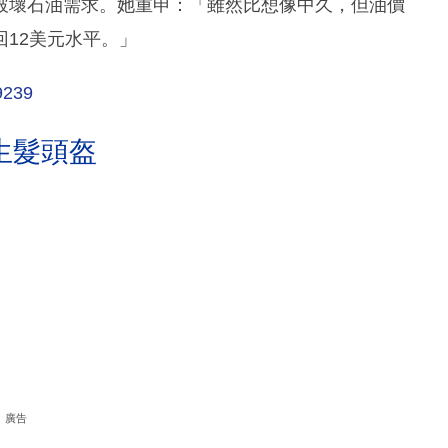
破壞石油需求。她重申：「雖然比想像中久，但油價
12美元水平。」
9239
生髮頭盔
廣告