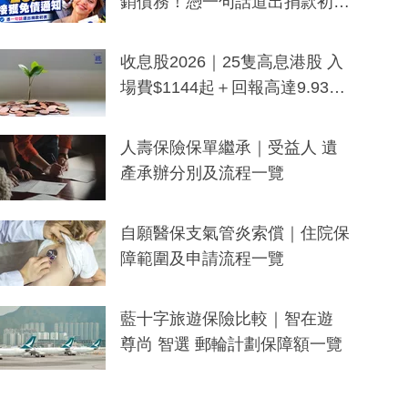
銷債務！憑一句話道出捐款初
衷：加州26萬人接獲免債通知、
一度被誤當詐騙手段
收息股2026｜25隻高息港股 入
場費$1144起＋回報高達9.93
厘！持續更新
人壽保險保單繼承｜受益人 遺
產承辦分別及流程一覽
自願醫保支氣管炎索償｜住院保
障範圍及申請流程一覽
藍十字旅遊保險比較｜智在遊
尊尚 智選 郵輪計劃保障額一覽