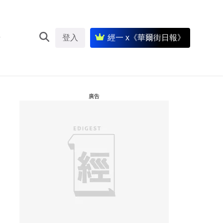
登入
經一 x《華爾街日報》
廣告