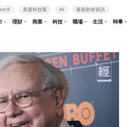
mon卡
美股科技股
AI
最新財經資訊
市
理財
商業
科技
職場
生活
時事