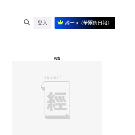
登入
經一 x《華爾街日報》
廣告