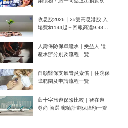
銷債務！憑一句話道出捐款初
衷：加州26萬人接獲免債通知、
一度被誤當詐騙手段
收息股2026｜25隻高息港股 入
場費$1144起＋回報高達9.93
厘！持續更新
人壽保險保單繼承｜受益人 遺
產承辦分別及流程一覽
自願醫保支氣管炎索償｜住院保
障範圍及申請流程一覽
藍十字旅遊保險比較｜智在遊
尊尚 智選 郵輪計劃保障額一覽