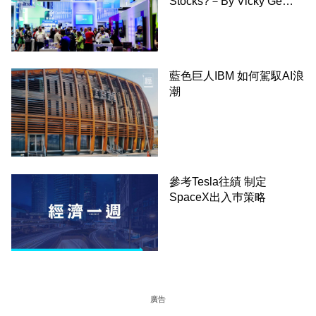
Stocks?－By Vicky Ge
Huang,WSJ
藍色巨人IBM 如何駕馭AI浪
潮
參考Tesla往績 制定
SpaceX出入巿策略
廣告