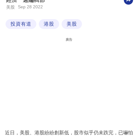
經濟一週編輯部
Sep 28 2022
美股
科
技
投資有道
港股
美股
職
場
廣告
生
活
時
事
專
欄
訂
閱
專
近日，美股、港股紛紛創新低，股市似乎仍未跌完，已嚇怕
區