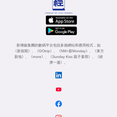
新傳媒集團的數碼平台包括多個網站和應用程式，如
《新假期》
、
《GOtrip》
、
《NM+新Monday》
、
《東方
新地》
、
《more》
、
《Sunday Kiss 親子童萌》
、
《經
濟一週》
。