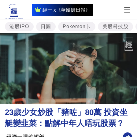
即
經一 x《華爾街日報》
時
財
港股IPO
日圓
Pokemon卡
美股科技股
經
專
題
投
資
樓
市
理
23歲少女炒股「豬咗」80萬 投資坐
財
艇變韭菜：點解中年人唔玩股票？
商
業