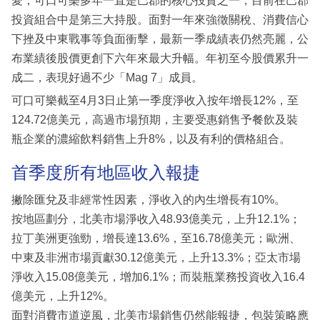
愛；可口可樂多年一直是巴郡的核心投資之一，目前在巴郡
投資組合中是第三大持股。面對一年來強徵關稅、消費信心
下挫及中東戰事等負面衝擊，最新一季成績表仍然亮麗，公
布業績後股價更創下六年來最大升幅。年初至今股價累升一
成二，表現好過不少「Mag 7」成員。
可口可樂截至4月3日止第一季度淨收入按年增長12%，至
124.72億美元，高過市場預期，主要受惠銷售予餐飲及裝
瓶企業的濃縮飲料銷售上升8%，以及有利的價格組合。
首季度所有地區收入報捷
撇除匯兌及非經常性因素，淨收入的內生增長有10%。
按地區劃分，北美市場淨收入48.93億美元，上升12.1%；
拉丁美洲更強勁，增長達13.6%，至16.78億美元；歐洲、
中東及非洲市場貢獻30.12億美元，上升13.3%；亞太市場
淨收入15.08億美元，增加6.1%；而裝瓶業務投資收入16.4
億美元，上升12%。
面對消費市道逆風，北美市場銷售仍然能報捷，包裝策略應