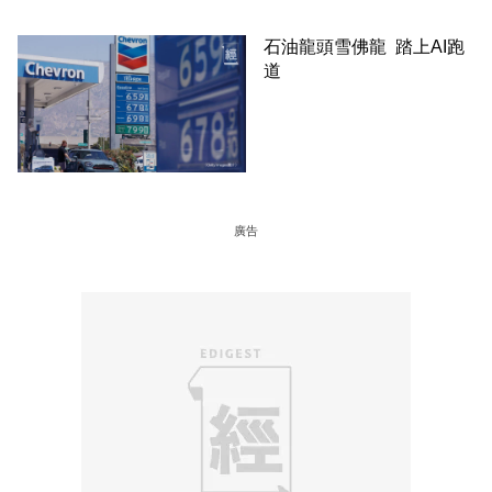
石油龍頭雪佛龍 踏上AI跑
道
廣告