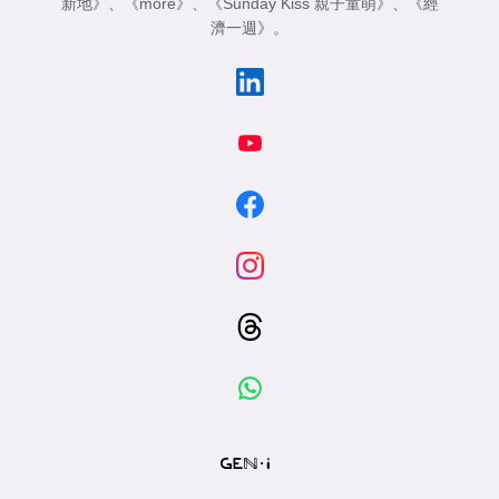
新地》
、
《more》
、
《Sunday Kiss 親子童萌》
、
《經
濟一週》
。