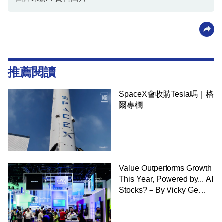
推薦閱讀
SpaceX會收購Tesla嗎｜格
爾專欄
Value Outperforms Growth
This Year, Powered by... AI
Stocks?－By Vicky Ge
Huang,WSJ