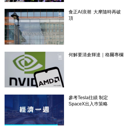
食正AI浪潮 大摩隨時再破
頂
何解要清倉輝達｜格爾專欄
參考Tesla往績 制定
SpaceX出入巿策略