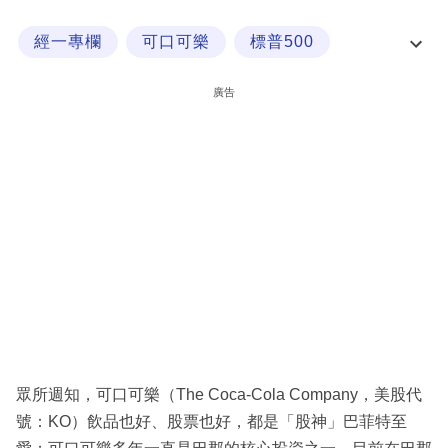
科
經一專欄
可口可樂
標普500
技
道瓊斯工指數
職
廣告
場
生
活
時
事
專
欄
訂
閱
眾所週知，可口可樂（The Coca-Cola Company，美股代
專
號：KO）飲品也好、股票也好，都是「股神」巴菲特至
區