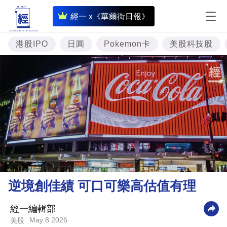
即
經一 x《華爾街日報》
時
財
港股IPO
日圓
Pokemon卡
美股科技股
經
專
題
投
資
樓
市
理
逆境創佳績 可口可樂高估值有理
財
商
經一編輯部
May 8 2026
美股
業