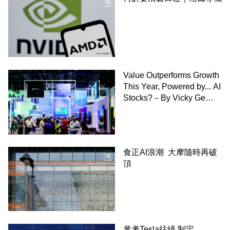
Value Outperforms Growth
This Year, Powered by... AI
Stocks?－By Vicky Ge
Huang,WSJ
食正AI浪潮 大摩隨時再破
頂
參考Tesla往績 制定