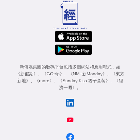
新傳媒集團的數碼平台包括多個網站和應用程式，如
《新假期》
、
《GOtrip》
、
《NM+新Monday》
、
《東方
新地》
、
《more》
、
《Sunday Kiss 親子童萌》
、
《經
濟一週》
。