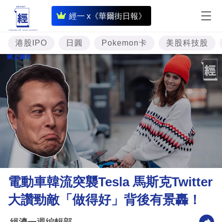
即
經一 x《華爾街日報》
時
財
港股IPO
日圓
Pokemon卡
美股科技股
經
專
題
投
資
樓
市
理
電動車韓流突襲Tesla 馬斯克Twitter
財
大讚勁敵「做得好」背後有景轟！
商
業