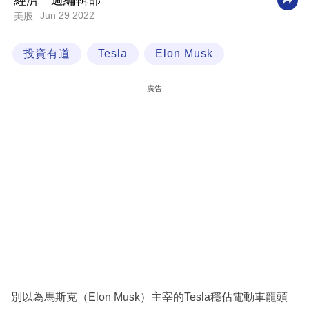
經濟一週編輯部
Jun 29 2022
美股
科
技
投資有道
Tesla
Elon Musk
職
場
廣告
生
活
時
事
專
欄
訂
閱
專
別以為馬斯克（Elon Musk）主宰的Tesla穩佔電動車龍頭
區