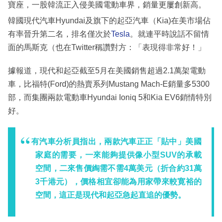
寶座，一股韓流正入侵美國電動車界，銷量更屢創新高。
韓國現代汽車Hyundai及旗下的起亞汽車（Kia)在美市場佔
有率晉升第二名，排名僅次於
Tesla
。就連平時說話不留情
面的馬斯克（也在Twitter稱讚對方：「表現得非常好！」
據報道，現代和起亞截至5月在美國銷售超過2.1萬架電動
車，比福特(Ford)的熱賣系列Mustang Mach-E銷量多5300
部，而集團兩款電動車Hyundai Ioniq 5和Kia EV6銷情特別
好。
有汽車分析員指出，兩款汽車正正「貼中」美國
家庭的需要，一來能夠提供像小型SUV的承載
空間，二來售價綯需不需4萬美元（折合約31萬
3千港元），價格相宜卻能為用家帶來較寛裕的
空間，這正是現代和起亞急起直追的優勢。