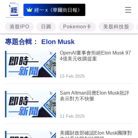
即
經一 x《華爾街日報》
時
財
港股IPO
日圓
Pokemon卡
美股科技股
經
專題合輯：
Elon Musk
專
OpenAI董事會拒絕Elon Musk 97
題
4億美元收購提案
投
15 Feb 2025
資
樓
Sam Altman回應Elon Musk批評
表示對方不快樂
市
理
11 Feb 2025
財
美國財政部確認Elon Musk團隊對
商