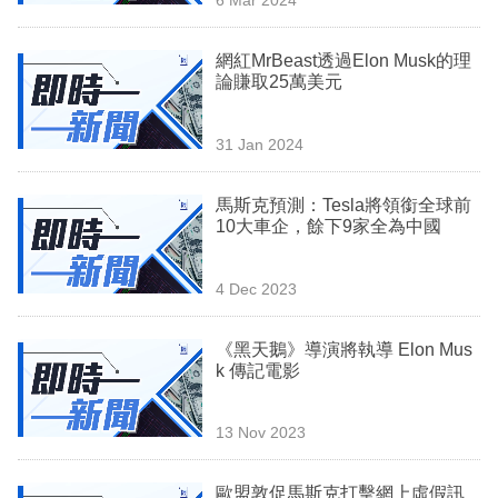
專
區
網紅MrBeast透過Elon Musk的理
論賺取25萬美元
31 Jan 2024
馬斯克預測：Tesla將領銜全球前
10大車企，餘下9家全為中國
4 Dec 2023
《黑天鵝》導演將執導 Elon Mus
k 傳記電影
13 Nov 2023
歐盟敦促馬斯克打擊網上虛假訊