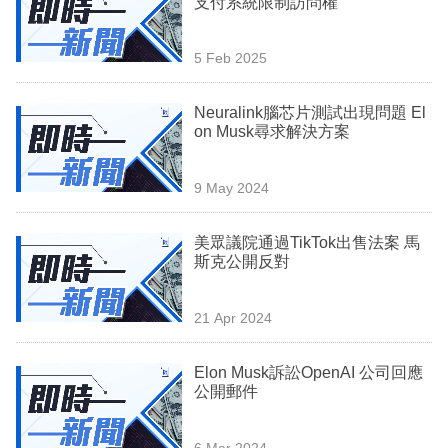
支付系統限制訪問權
業
科
5 Feb 2025
技
Neuralink腦芯片測試出現問題 El
職
on Musk尋求解決方案
場
9 May 2024
生
活
美眾議院通過TikTok出售法案 馬
斯克公開反對
時
事
21 Apr 2024
專
欄
Elon Musk訴訟OpenAI 公司回應
公開郵件
訂
閱
6 Mar 2024