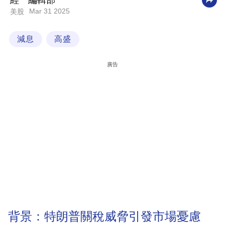
經一編輯部
Mar 31 2025
美股
科
技
減息
高盛
職
場
廣告
生
活
時
事
專
欄
訂
閱
專
背景：特朗普關稅威脅引發市場憂慮
區