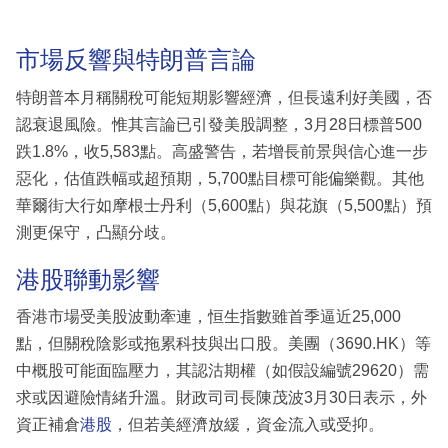
市場反響與特朗普言論
特朗普本月稱關稅可能短期影響經濟，但長遠利好美國，否
認衰退風險。惟其言論已引發美股調整，3月28日標普500
跌1.8%，收5,583點。高盛警告，若增長前景與信心進一步
惡化，估值跌幅或超預期，5,700點目標可能偏樂觀。其他
華爾街大行如摩根士丹利（5,600點）與花旗（5,500點）預
測更保守，凸顯分歧。
港股聯動影響
香港市場受美股波動牽連，恒生指數雖首季逼近25,000
點，但關稅陰影或拖累科技與出口股。美團（3690.HK）等
中概股可能面臨壓力，其認沽期權（如假設編號29620）需
求或因避險情緒升溫。財政司司長陳茂波3月30日表示，外
資正補倉
港股
，但若美經濟放緩，資金流入或受抑。