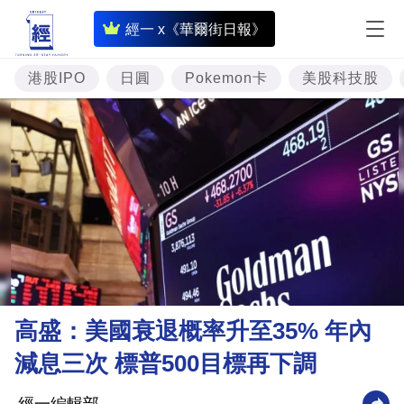
即
經一 x《華爾街日報》
時
財
港股IPO
日圓
Pokemon卡
美股科技股
經
專
題
投
資
樓
市
理
高盛：美國衰退概率升至35% 年內
財
減息三次 標普500目標再下調
商
業