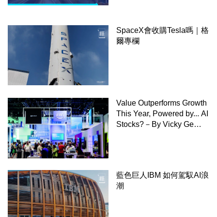
SpaceX會收購Tesla嗎｜格
爾專欄
Value Outperforms Growth
This Year, Powered by... AI
Stocks?－By Vicky Ge
Huang,WSJ
藍色巨人IBM 如何駕馭AI浪
潮