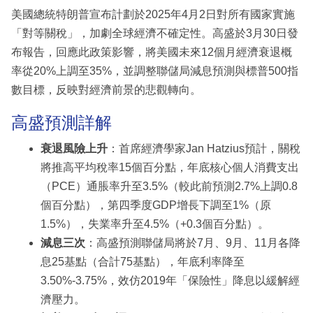
美國總統特朗普宣布計劃於2025年4月2日對所有國家實施
「對等關稅」，加劇全球經濟不確定性。高盛於3月30日發
布報告，回應此政策影響，將美國未來12個月經濟衰退概
率從20%上調至35%，並調整聯儲局減息預測與標普500指
數目標，反映對經濟前景的悲觀轉向。
高盛預測詳解
衰退風險上升
：首席經濟學家Jan Hatzius預計，關稅
將推高平均稅率15個百分點，年底核心個人消費支出
（PCE）通脹率升至3.5%（較此前預測2.7%上調0.8
個百分點），第四季度GDP增長下調至1%（原
1.5%），失業率升至4.5%（+0.3個百分點）。
減息三次
：高盛預測聯儲局將於7月、9月、11月各降
息25基點（合計75基點），年底利率降至
3.50%-3.75%，效仿2019年「保險性」降息以緩解經
濟壓力。