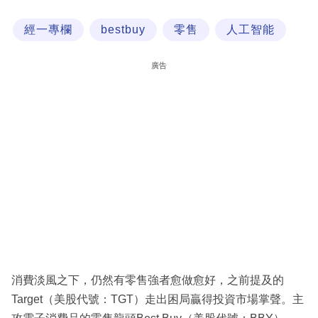
科
經一專欄
bestbuy
零售
人工智能
技
職
廣告
場
生
活
時
事
專
欄
訂
閱
消費淡風之下，仍然有零售強者愈做愈好，之前提及的
專
Target（美股代號：TGT）走出困局贏得投資市場掌聲。主
區