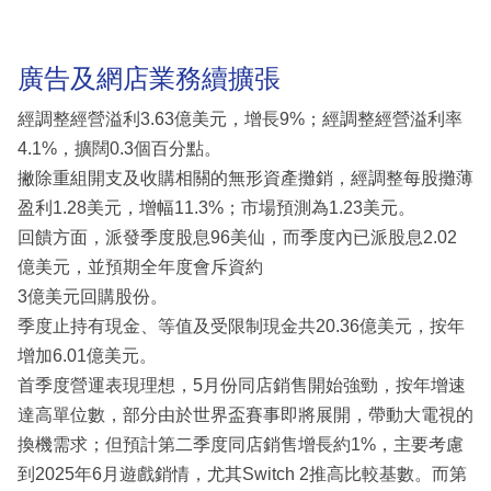
廣告及網店業務續擴張
經調整經營溢利3.63億美元，增長9%；經調整經營溢利率
4.1%，擴闊0.3個百分點。
撇除重組開支及收購相關的無形資產攤銷，經調整每股攤薄
盈利1.28美元，增幅11.3%；市場預測為1.23美元。
回饋方面，派發季度股息96美仙，而季度內已派股息2.02
億美元，並預期全年度會斥資約
3億美元回購股份。
季度止持有現金、等值及受限制現金共20.36億美元，按年
增加6.01億美元。
首季度營運表現理想，5月份同店銷售開始強勁，按年增速
達高單位數，部分由於世界盃賽事即將展開，帶動大電視的
換機需求；但預計第二季度同店銷售增長約1%，主要考慮
到2025年6月遊戲銷情，尤其Switch 2推高比較基數。而第