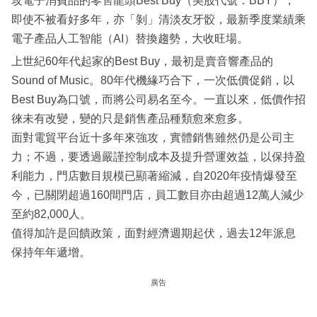
攻電子消費品的零售龍頭Best Buy（美股代號：BBY），
即使不被看好多年，亦「剝」清淡友牙骹，最新季度業績乘
電子產品人工智能（AI）替換趨勢，大收旺場。
上世紀60年代起家的Best Buy，最初是賣音響產品的
Sound of Music。80年代機緣巧合下，一次低價促銷，以
Best Buy為口號，而將公司易名至今。一直以來，低價作招
徠未有改變，變的只是銷售產品種類愈來愈多。
面對電貿平台近十多年來強攻，實體銷售雖然仍是公司主
力；不過，要透過嚴謹控制成本及提升營運效益，以保持盈
利能力，門店數目規模已顯著縮減，自2020年疫情爆發至
今，已關閉超過160間門店，員工數目亦由超過12萬人減少
至約82,000人。
值得加許是回饋政策，面對經濟週期起伏，過去12年派息
保持年年遞增。
廣告