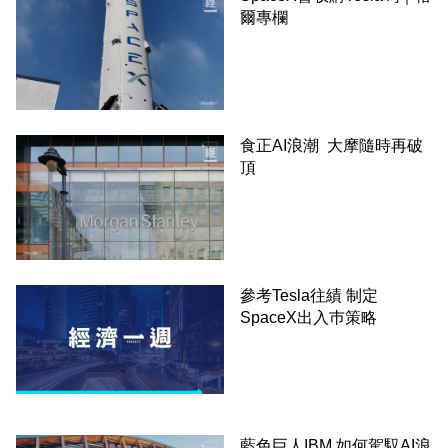
爾專欄
食正AI浪潮 大摩隨時再破
頂
參考Tesla往績 制定
SpaceX出入巿策略
藍色巨人IBM 如何駕馭AI浪