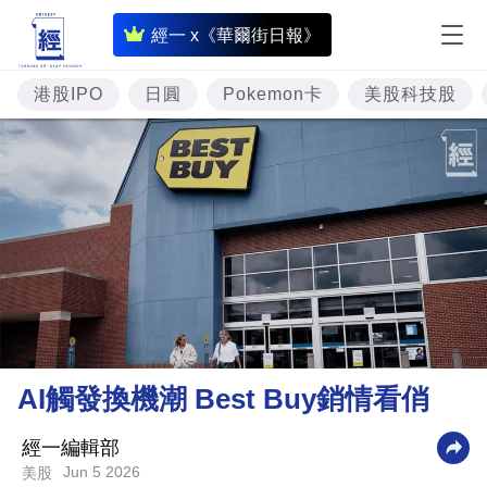
即
經一 x《華爾街日報》
時
財
港股IPO
日圓
Pokemon卡
美股科技股
經
專
題
投
資
樓
市
理
AI觸發換機潮 Best Buy銷情看俏
財
商
經一編輯部
Jun 5 2026
美股
業