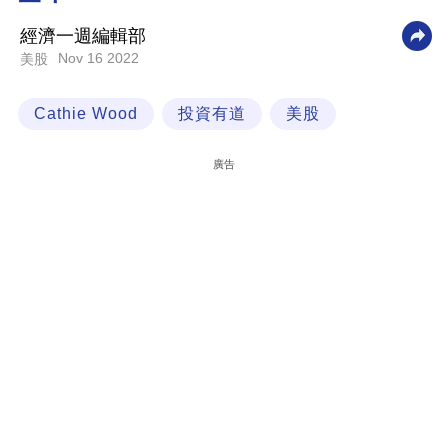
科
經濟一週編輯部
技
Nov 16 2022
美股
職
Cathie Wood
投資有道
美股
場
生
廣告
活
時
事
專
欄
訂
閱
專
區