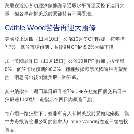
美股在近期各項經濟數據顯示通脹水平可望受控下連日大
漲，但各專家對美股前景卻持有不同看法。
Cathie Wood警告再迎大蕭條
美國於上週四（11月10日）公佈10月份CPI數據，按年增
7.7%，低於市場預期，並較9月CPI的8.2%大幅下降；
加上美國於昨日（11月15日）公佈10月PPI數據，按年增
8%，低於市場預期的8.3%，種種數據顯示美國通脹有望受
控，消息傳出後刺激美股一路狂飆。
其中納指在上週四單日飆升逾7%，並在短短四個交易日中
狂飆逾1100點；道指亦在四日內飆逾千點。
在市場一路狂歡下，並非所有人都對美股前景如此樂觀，當
中方舟投資管理公司的創辦人Cathie Wood就在近日警告投
資者。