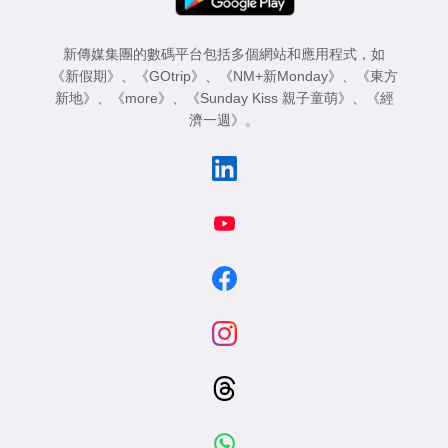
新傳媒集團的數碼平台包括多個網站和應用程式，如
《新假期》
、
《GOtrip》
、
《NM+新Monday》
、
《東方
新地》
、
《more》
、
《Sunday Kiss 親子童萌》
、
《經
濟一週》
。