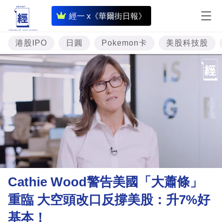
即
經一 x《華爾街日報》
時
財
港股IPO
日圓
Pokemon卡
美股科技股
經
專
題
投
資
樓
市
理
Cathie Wood警告美國「大蕭條」
財
重臨 大空頭改口反撐美股：升7%好
商
基本！
業