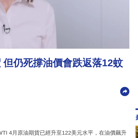
油價 但仍死撐油價會跌返落12蚊
I 4月原油期貨已經升至122美元水平，在油價飆升