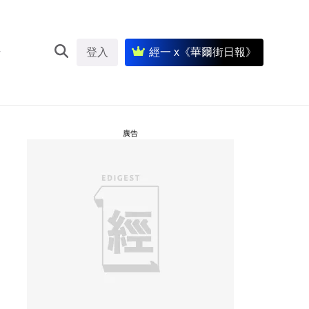
登入
經一 x《華爾街日報》
廣告