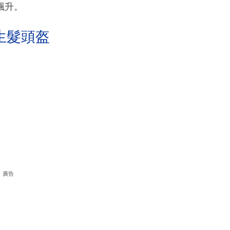
飆升。
生髮頭盔
廣告