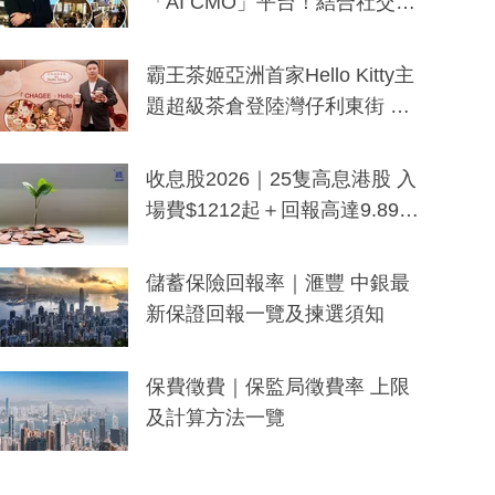
「AI CMO」平台！結合社交聆
聽與廣東話大模型 助中小企數
分鐘生成「貼地」宣傳短片
霸王茶姬亞洲首家Hello Kitty主
題超級茶倉登陸灣仔利東街 推
出首創「伯爵紅茶色」Hello Kitt
y及香港限定特調系列
收息股2026｜25隻高息港股 入
場費$1212起＋回報高達9.89
厘！持續更新
儲蓄保險回報率｜滙豐 中銀最
新保證回報一覽及揀選須知
保費徵費｜保監局徵費率 上限
及計算方法一覽