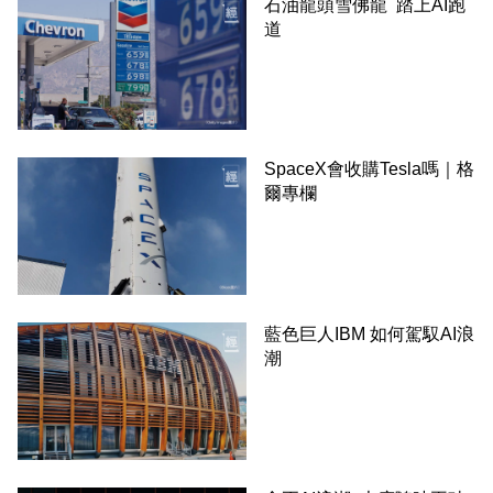
石油龍頭雪佛龍 踏上AI跑
道
SpaceX會收購Tesla嗎｜格
爾專欄
藍色巨人IBM 如何駕馭AI浪
潮