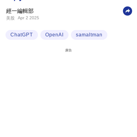
科
經一編輯部
技
Apr 2 2025
美股
職
ChatGPT
OpenAI
samaltman
場
生
廣告
活
時
事
專
欄
訂
閱
專
區