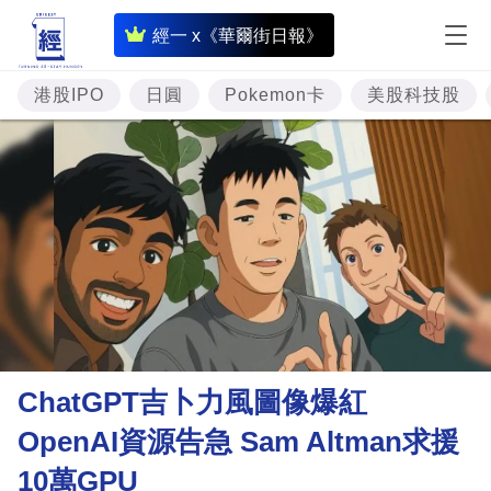
即
經一 x《華爾街日報》
時
財
港股IPO
日圓
Pokemon卡
美股科技股
經
專
題
投
資
樓
市
理
ChatGPT吉卜力風圖像爆紅
財
OpenAI資源告急 Sam Altman求援
商
10萬GPU
業