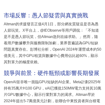
市場反響：愚人節疑雲與真實挑戰
Altman的求援發言正值4月1日，部分網友質疑這是否為愚
人節玩笑。X平台上，@IEObserve等用戶調侃：「不知道
是不是愚人節玩笑，但Altman急到在線求助。」然而，隨
着用戶數據攀升與服務限制加劇，業界普遍認為GPU短缺
問題真實存在。彭博社分析，OpenAI 2024年運營成本約50
億美元，其中GPU租賃與數據中心費用佔比超60%，顯示
其對算力的極度依賴。
競爭與前景：硬件瓶頸或影響長期發展
OpenAI並非唯一面臨GPU短缺的AI企業。Meta計劃2025年
持有35萬片H100 GPU，xAI已獲批150MW電力支持其10萬
片GPU數據中心，顯示行業對算力的渴求。Altman早於
2024年提出5-7萬億美元計劃，欲聯合中東投資者與台積電