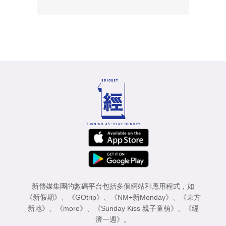
新傳媒集團的數碼平台包括多個網站和應用程式，如
《新假期》
、
《GOtrip》
、
《NM+新Monday》
、
《東方
新地》
、
《more》
、
《Sunday Kiss 親子童萌》
、
《經
濟一週》
。