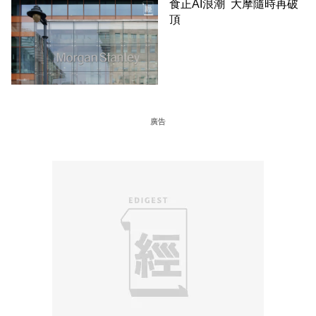
食正AI浪潮 大摩隨時再破
頂
廣告