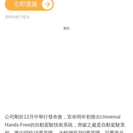
立即選購
資料由客戶提供
廣告
公司剛於12月中舉行發布會，宣布明年初推出Universal
Hands-Free的自動駕駛技術系統，突破之處是自動駕駛里
程，將由現時15萬英哩， 大幅增至350萬英哩，可覆蓋北