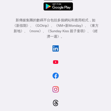
新傳媒集團的數碼平台包括多個網站和應用程式，如
《新假期》
、
《GOtrip》
、
《NM+新Monday》
、
《東方
新地》
、
《more》
、
《Sunday Kiss 親子童萌》
、
《經
濟一週》
。