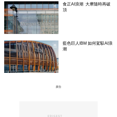
食正AI浪潮 大摩隨時再破
頂
藍色巨人IBM 如何駕馭AI浪
潮
廣告