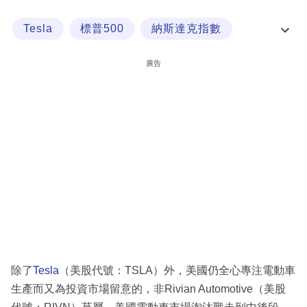
科
Tesla
標普500
納斯達克指數
技
經一專欄
職
廣告
場
生
活
時
事
專
欄
訂
閱
除了
Tesla
（美股代號：TSLA）外，美國仍全心專注電動車
專
生產而又為投資市場留意的，非Rivian Automotive（美股
區