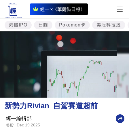
即
經一 x《華爾街日報》
時
財
港股IPO
日圓
Pokemon卡
美股科技股
經
專
題
投
資
樓
市
理
新勢力Rivian 自駕賽道超前
財
商
經一編輯部
Dec 19 2025
美股
業