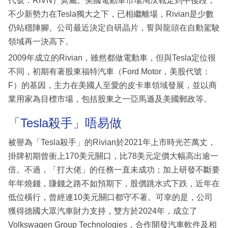
代號：RIVN）莫屬。美國電動車市場淘汰戰走到中後段，
不少新勢力在Tesla獨大之下，已相繼離場，Rivian是少數
仍站穩陣腳。公司最近決定自研晶片，誓與龍頭在自動駕駛
領域再一決高下。
2009年成立的Rivian，雖然都做電動車，但與Tesla定位很
不同，初期有著股東福特汽車（Ford Motor，美股代號：
F）的基因，主力在美國人至愛的皮卡車領域發展，並以商
業用家為目標市場，包括股東之一亞馬遜及美國郵政等。
「Tesla殺手」唔易做
被譽為「Tesla殺手」的Rivian於2021年上市時光芒萬丈，
掛牌初期曾衝上170美元關口，比78美元定價大幅高出逾一
倍。不過，「打大佬」的任務一直未成功；加上研發不斷要
年年燒錢，賺錢之路不如預期下，股價跳水式下跌，近年在
低位橫行，曾經連10美元關口都守不著。可幸的是，公司
獲得德國大眾汽車財力支持，雙方於2024年，成立了
Volkswagen Group Technologies，合作開發汽車軟件及相