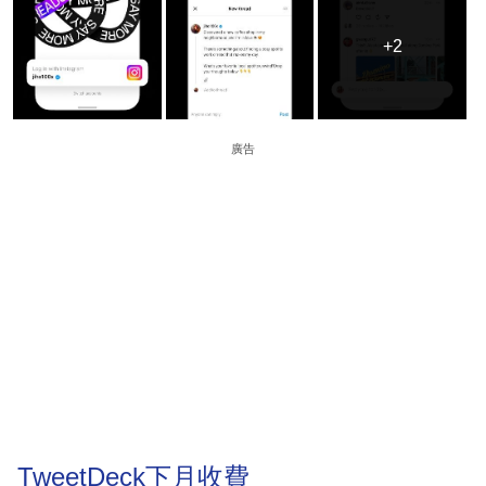
+2
+2
廣告
TweetDeck下月收費