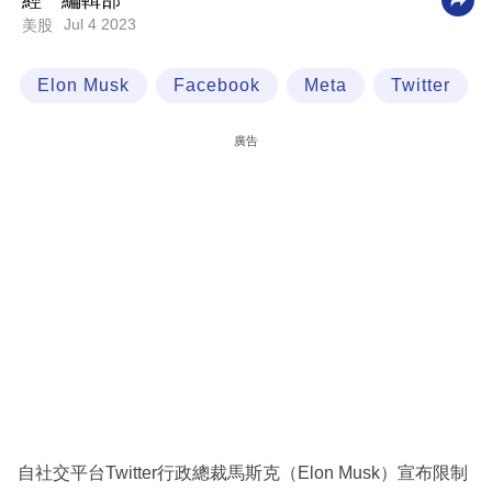
經一編輯部
Jul 4 2023
美股
科
技
Elon Musk
Facebook
Meta
Twitter
職
場
廣告
生
活
時
事
專
欄
訂
閱
專
自社交平台Twitter行政總裁馬斯克（Elon Musk）宣布限制
區