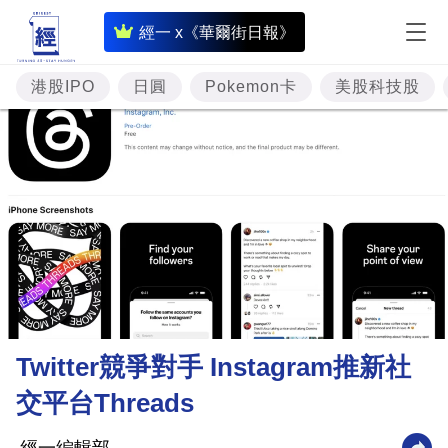
即
經一 x《華爾街日報》
時
財
港股IPO
日圓
Pokemon卡
美股科技股
經
專
題
投
資
樓
市
理
Twitter競爭對手 Instagram推新社
財
交平台Threads
商
業