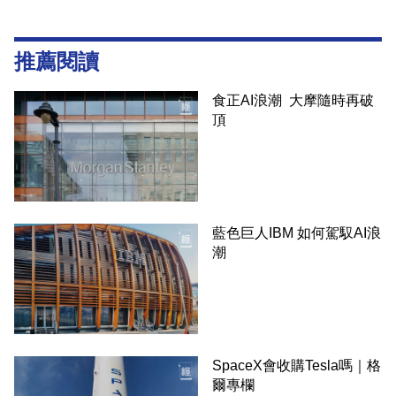
推薦閱讀
食正AI浪潮 大摩隨時再破
頂
藍色巨人IBM 如何駕馭AI浪
潮
SpaceX會收購Tesla嗎｜格
爾專欄