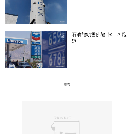
石油龍頭雪佛龍 踏上AI跑
道
廣告