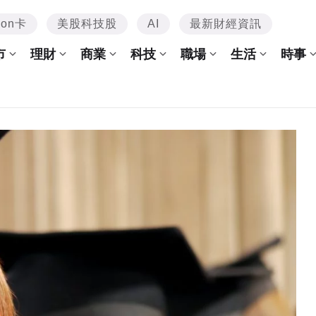
mon卡
美股科技股
AI
最新財經資訊
市
理財
商業
科技
職場
生活
時事