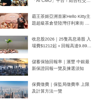
「AI CMO」平台！結合社交聆
聽與廣東話大模型 助中小企數
分鐘生成「貼地」宣傳短片
霸王茶姬亞洲首家Hello Kitty主
題超級茶倉登陸灣仔利東街 推
出首創「伯爵紅茶色」Hello Kitt
y及香港限定特調系列
收息股2026｜25隻高息港股 入
場費$1212起＋回報高達9.89
厘！持續更新
儲蓄保險回報率｜滙豐 中銀最
新保證回報一覽及揀選須知
保費徵費｜保監局徵費率 上限
及計算方法一覽