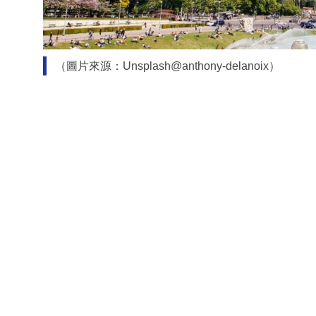
（圖片來源：Unsplash@anthony-delanoix）