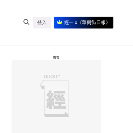
登入
經一 x《華爾街日報》
廣告