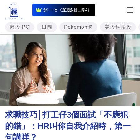
即
經一 x《華爾街日報》
時
財
港股IPO
日圓
Pokemon卡
美股科技股
經
專
題
投
資
樓
市
理
求職技巧│打工仔3個面試「不應犯
財
的錯」：HR叫你自我介紹時，第一
商
句講咩？
業