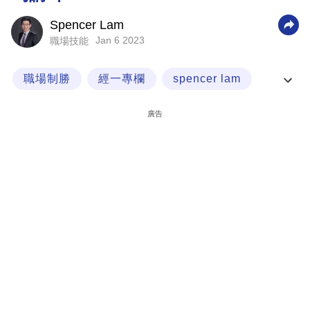
科
Spencer Lam
技
Jan 6 2023
職場技能
職
職場制勝
經一專欄
spencer lam
場
職場英語
生
廣告
活
時
事
專
欄
訂
閱
專
區