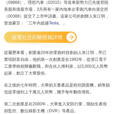
（09868）、理想汽車（02015）等造車新勢力已先後登陸
美股和港股市場，3月再有一家內地車企零跑汽車向港交所
（00388）提交了上市申請書。這家公司的創辦人朱江明，
曾放豪言：「三年內超越
Tesla
。」
放寬社交距離措施詳情
從履歷來看，創業逾20年的零跑科技創始人朱江明，早已
實現財富自由，他的第一次創業是在1992年，從浙江電子
工業學校校辦廠辭職，和合伙人傅利泉，以5,000元人民幣
起家，創立了大華股份。
在之後的七年時間，大華的主要產品是程控調度機，銷售額
也從零做到上千萬元人民幣，幾乎每年翻倍增長。
第二次創業是在2000年，大華進入安防行業，開始生產視
頻監控、數位錄影主機（DVR）等產品。