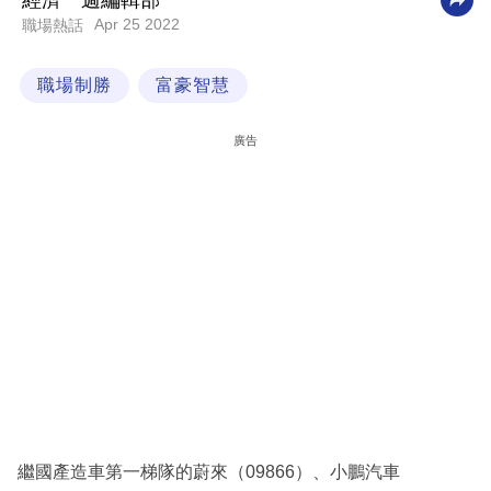
經濟一週編輯部
Apr 25 2022
職場熱話
科
技
職場制勝
富豪智慧
職
場
廣告
生
活
時
事
專
欄
訂
閱
專
繼國產造車第一梯隊的蔚來（09866）、小鵬汽車
區