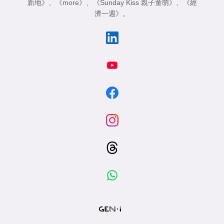
新地》
、
《more》
、
《Sunday Kiss 親子童萌》
、
《經
濟一週》
。