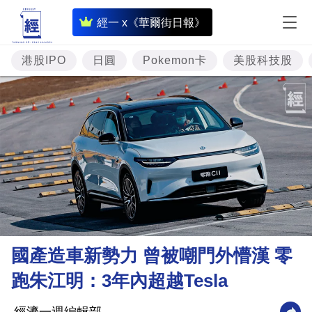
即
經一 x《華爾街日報》
時
財
港股IPO
日圓
Pokemon卡
美股科技股
經
專
題
投
資
樓
市
理
國產造車新勢力 曾被嘲門外懵漢 零
財
跑朱江明：3年內超越Tesla
商
業