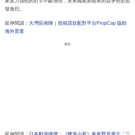
家實力強勁的對手不斷湧現，未來國產新能車的競爭勢必愈
發激烈。
延伸閱讀：
大灣區佈陣｜按揭貸款配對平台PropCap 協助
海外置業
廣告
延伸閱讀：
日本動漫樓價：《蠟筆小新》爸爸野原廣志「三