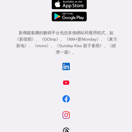
新傳媒集團的數碼平台包括多個網站和應用程式，如
《新假期》
、
《GOtrip》
、
《NM+新Monday》
、
《東方
新地》
、
《more》
、
《Sunday Kiss 親子童萌》
、
《經
濟一週》
。