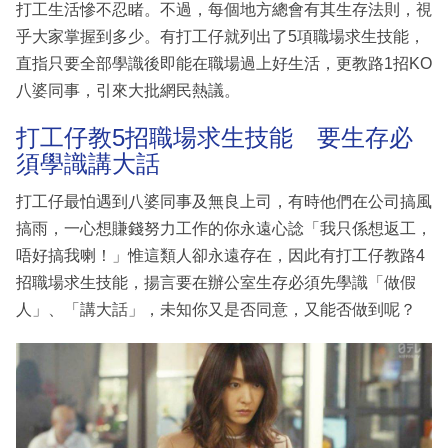
打工生活慘不忍睹。不過，每個地方總會有其生存法則，視
乎大家掌握到多少。有打工仔就列出了5項職場求生技能，
直指只要全部學識後即能在職場過上好生活，更教路1招KO
八婆同事，引來大批網民熱議。
打工仔教5招職場求生技能 要生存必
須學識講大話
打工仔最怕遇到八婆同事及無良上司，有時他們在公司搞風
搞雨，一心想賺錢努力工作的你永遠心諗「我只係想返工，
唔好搞我喇！」惟這類人卻永遠存在，因此有打工仔教路4
招職場求生技能，揚言要在辦公室生存必須先學識「做假
人」、「講大話」，未知你又是否同意，又能否做到呢？