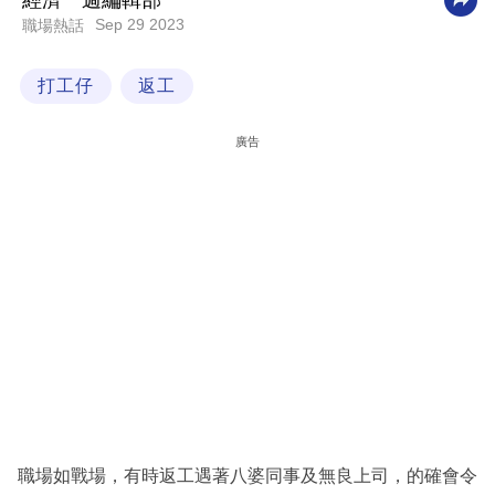
經濟一週編輯部
Sep 29 2023
職場熱話
科
技
打工仔
返工
職
場
廣告
生
活
時
事
專
欄
訂
閱
專
職場如戰場，有時返工遇著八婆同事及無良上司，的確會令
區