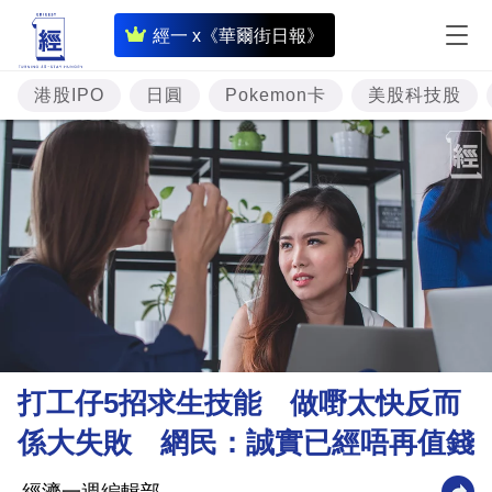
即
經一 x《華爾街日報》
時
財
港股IPO
日圓
Pokemon卡
美股科技股
經
專
題
投
資
樓
市
理
打工仔5招求生技能 做嘢太快反而
財
係大失敗 網民：誠實已經唔再值錢
商
業