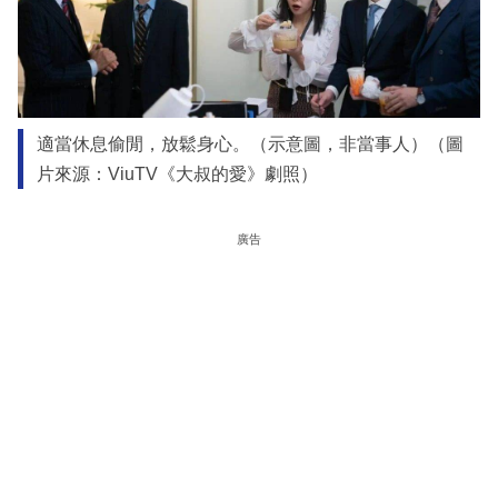
適當休息偷閒，放鬆身心。（示意圖，非當事人）（圖
片來源：ViuTV《大叔的愛》劇照）
廣告