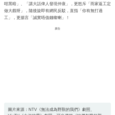
咁黑暗」、「講大話俾人發現仲衰」，更怒斥「而家返工定
做大戲呀」，隨後旋即有網民反駁，直指「你有無打過
工」，更揚言「誠實唔值錢㗎喇」！
廣告
圖片來源：NTV《無法成為野獸的我們》劇照、