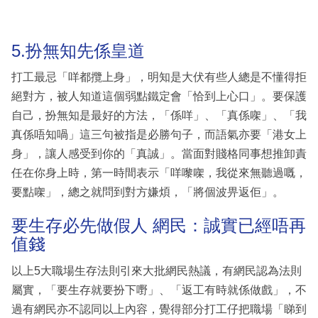
5.扮無知先係皇道
打工最忌「咩都攬上身」，明知是大伏有些人總是不懂得拒
絕對方，被人知道這個弱點鐵定會「恰到上心口」。要保護
自己，扮無知是最好的方法，「係咩」、「真係㗎」、「我
真係唔知喎」這三句被指是必勝句子，而語氣亦要「港女上
身」，讓人感受到你的「真誠」。當面對賤格同事想推卸責
任在你身上時，第一時間表示「咩嚟㗎，我從來無聽過嘅，
要點㗎」，總之就問到對方嫌煩，「將個波畀返佢」。
要生存必先做假人 網民：誠實已經唔再
值錢
以上5大職場生存法則引來大批網民熱議，有網民認為法則
屬實，「要生存就要扮下嘢」、「返工有時就係做戲」，不
過有網民亦不認同以上內容，覺得部分打工仔把職場「睇到