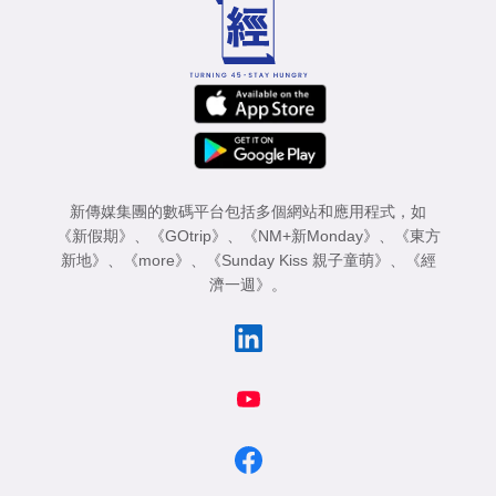
新傳媒集團的數碼平台包括多個網站和應用程式，如
《新假期》
、
《GOtrip》
、
《NM+新Monday》
、
《東方
新地》
、
《more》
、
《Sunday Kiss 親子童萌》
、
《經
濟一週》
。