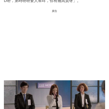
D嘢，第時嘢嘢要人幫咩，你有幾高貴呀」。
廣告