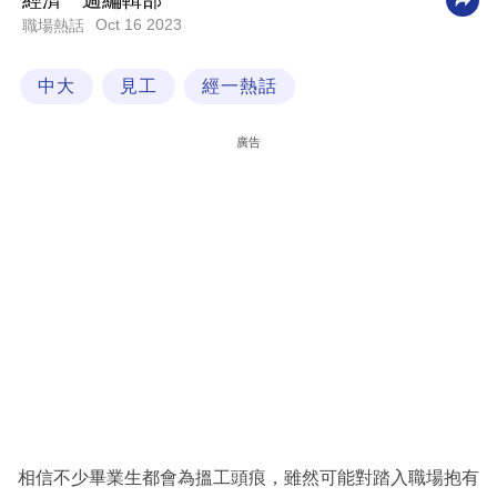
經濟一週編輯部
Oct 16 2023
職場熱話
科
技
中大
見工
經一熱話
職
場
廣告
生
活
時
事
專
欄
訂
閱
專
相信不少畢業生都會為搵工頭痕，雖然可能對踏入職場抱有
區