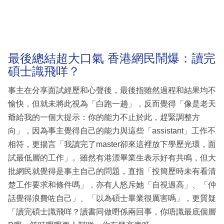
最後總結超大口氣 香港網民鬧爆：讀完
碩士識飛咩？
事主在分享面試經歷和心聲後，最後指雖然過程和結果均不
愉快，但就未將此視為「白跑一趟」，反而覺得「像是老天
爺給我的一個大提示：你的能力不止於此，趕緊調整方
向」，因為事主覺得自己的能力與這些「assistant」工作不
相符，更揚言「我讀完了master卻來這裡放下學歷光環，面
試最低層的工作」。雖然有港漂畢業生表示好有共鳴，但大
批網民就覺得是事主自己的問題，直指「投簡歷時未有看清
楚工作要求和條件嗎」，亦有人怒斥她「自視過高」、「仲
話覺得浪費咗自己」、「以為碩士畢業很厲害嗎」，更質疑
「讀完碩士識飛咩？讀書同做嘢係兩回事，你唔識最底個層