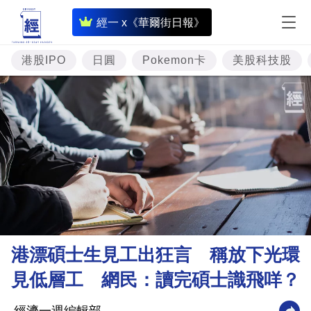
即
經一 x《華爾街日報》
時
財
港股IPO
日圓
Pokemon卡
美股科技股
經
專
題
投
資
樓
市
理
港漂碩士生見工出狂言 稱放下光環
財
見低層工 網民：讀完碩士識飛咩？
商
業