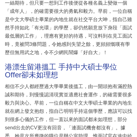
一絲期待，但只要一想到工作後便從各種名義上變做一個
「成年人」，的確需要很大的勇氣和毅力。早前，一位自稱
是中文大學碩士畢業的內地生就在社交平台大呻，指自己雖
然手持如此「有光環」的學歷，卻仍然願意放下身段「面試
最低層的工作」，理應有更好的待遇，可沒料到在見工面試
時，竟被問3條問題，令她感到失望之餘，更頻頻慨嘆有學
歷但無用武之地，令不少網民鬧爆「好自大」！
港漂生留港搵工 手持中大碩士學位
Offer卻未如理想
相信不少人都經歷過大學畢業後搵工，由一開頭抱有滿腔熱
誠和期待，到慢慢認清現實並適應社會運作，的確需要很多
毅力與決心。早前，一位自稱在中文大學碩士畢業的內地生
就在網上發文抱怨，指自己明明手持這個學歷，應該可以找
到很多心儀的工作，但一直以來的面試都未如理想，部分
send出去的CV更沒有回音，「連面試機會都沒有」。據
悉，她是次所應徵的職位是辦公室助理，惟面試官在途中給