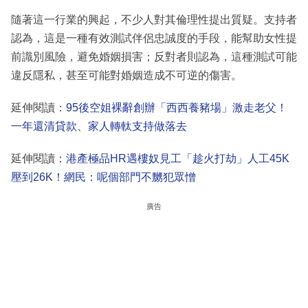
隨著這一行業的興起，不少人對其倫理性提出質疑。支持者
認為，這是一種有效測試伴侶忠誠度的手段，能幫助女性提
前識別風險，避免婚姻損害；反對者則認為，這種測試可能
違反隱私，甚至可能對婚姻造成不可逆的傷害。
延伸閱讀：
95後空姐裸辭創辦「西西養豬場」激走老父！
一年還清貸款、家人轉軚支持做落去
延伸閱讀：
港產極品HR遇樓奴見工「趁火打劫」人工45K
壓到26K！網民：呢個部門不嬲犯眾憎
廣告