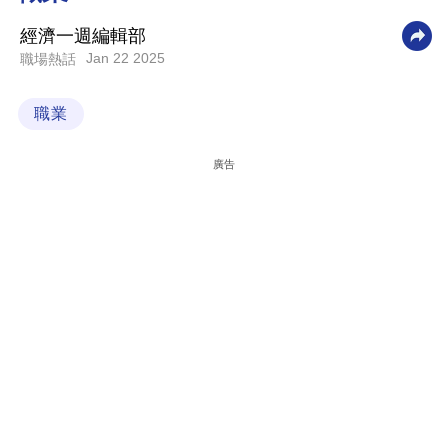
科
經濟一週編輯部
技
Jan 22 2025
職場熱話
職
職業
場
生
廣告
活
時
事
專
欄
訂
閱
專
區