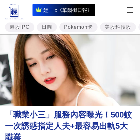
即
經一 x《華爾街日報》
時
財
港股IPO
日圓
Pokemon卡
美股科技股
經
專
題
投
資
樓
市
理
「職業小三」服務內容曝光！500蚊
財
一次誘惑指定人夫+最容易出軌5大
商
職業
業