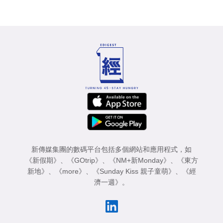
新傳媒集團的數碼平台包括多個網站和應用程式，如
《新假期》
、
《GOtrip》
、
《NM+新Monday》
、
《東方
新地》
、
《more》
、
《Sunday Kiss 親子童萌》
、
《經
濟一週》
。