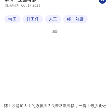
經濟一週編輯部
Oct 17 2023
職場熱話
科
技
轉工
打工仔
人工
經一熱話
職
場
廣告
生
活
時
事
專
欄
訂
閱
專
轉工才是加人工的必勝法？長輩常教導指，一份工最少要做
區