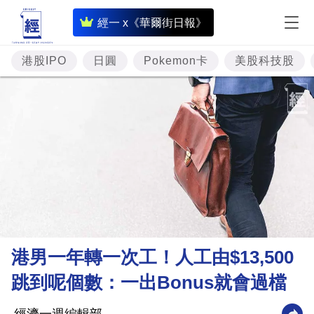
即
經一 x《華爾街日報》
時
財
港股IPO
日圓
Pokemon卡
美股科技股
經
專
題
投
資
樓
市
理
港男一年轉一次工！人工由$13,500
財
跳到呢個數：一出Bonus就會過檔
商
業