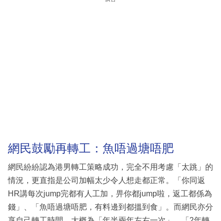
網民鼓勵再轉工：魚唔過塘唔肥
網民紛紛認為港男轉工策略成功，完全不用考慮「太跳」的
情況，更直指是公司加幅太少令人想走都正常。「你同返
HR講每次jump完都有人工加，畀你都jump啦，返工都係為
錢」、「魚唔過塘唔肥，有料邊到都搵到食」。而網民亦分
享自己轉工時間，大概為「年半兩年左右一次」、「2年轉