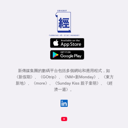
新傳媒集團的數碼平台包括多個網站和應用程式，如
《新假期》
、
《GOtrip》
、
《NM+新Monday》
、
《東方
新地》
、
《more》
、
《Sunday Kiss 親子童萌》
、
《經
濟一週》
。