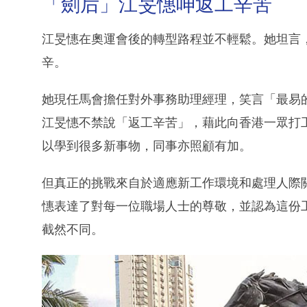
「劍后」江旻憓呻返工辛苦
江旻憓在奧運會後的轉型路程並不輕鬆。她坦言
辛。
她現任馬會擔任對外事務助理經理，笑言「最易
江旻憓不禁說「返工辛苦」，藉此向香港一眾打
以學到很多新事物，同事亦照顧有加。
但真正的挑戰來自於適應新工作環境和處理人際
憓表達了對每一位職場人士的尊敬，並認為這份
截然不同。