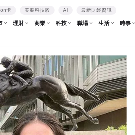
mon卡
美股科技股
AI
最新財經資訊
市
理財
商業
科技
職場
生活
時事