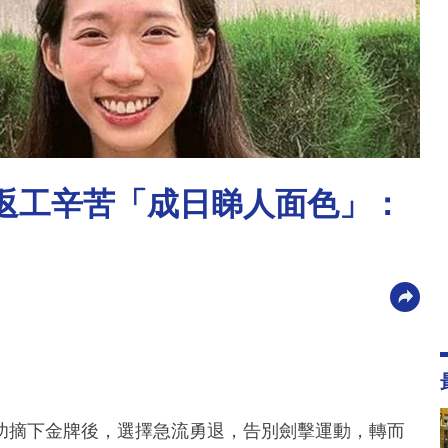
呻返工辛苦「成日睇人面色」：
功摘下金牌後，選擇急流勇退，告別劍擊運動，轉而