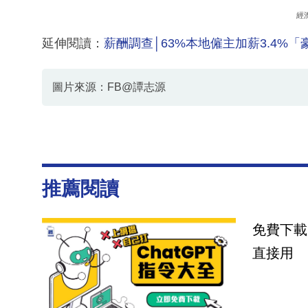
經
延伸閱讀：
薪酬調查│63%本地僱主加薪3.4%
圖片來源：FB@譚志源
推薦閱讀
免費下載
直接用