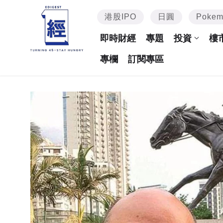
港股IPO
日圓
Poke
即時財經
專題
投資
樓
專欄
訂閱專區