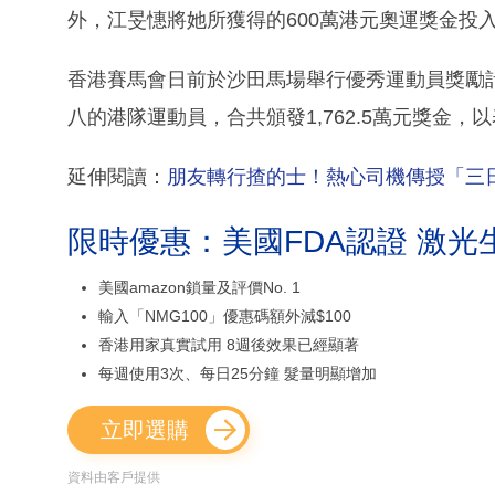
外，江旻憓將她所獲得的600萬港元奧運獎金投
香港賽馬會日前於沙田馬場舉行優秀運動員獎勵
八的港隊運動員，合共頒發1,762.5萬元獎金
延伸閱讀：
朋友轉行揸的士！熱心司機傳授「三
限時優惠：美國FDA認證 激光
美國amazon鎖量及評價No. 1
輸入「NMG100」優惠碼額外減$100
香港用家真實試用 8週後效果已經顯著
每週使用3次、每日25分鐘 髮量明顯增加
立即選購
資料由客戶提供