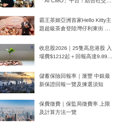
「AI CMO」平台！結合社交聆
聽與廣東話大模型 助中小企數
分鐘生成「貼地」宣傳短片
霸王茶姬亞洲首家Hello Kitty主
題超級茶倉登陸灣仔利東街 推
出首創「伯爵紅茶色」Hello Kitt
y及香港限定特調系列
收息股2026｜25隻高息港股 入
場費$1212起＋回報高達9.89
厘！持續更新
儲蓄保險回報率｜滙豐 中銀最
新保證回報一覽及揀選須知
保費徵費｜保監局徵費率 上限
及計算方法一覽