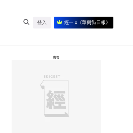
登入
經一 x《華爾街日報》
廣告