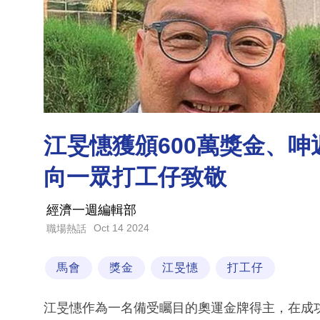
江旻憓獲頒600萬獎金、
向一眾打工仔致敬
經濟一週編輯部
Oct 14 2024
職場熱話
馬會
獎金
江旻憓
打工仔
江旻憓作為一名備受矚目的奧運金牌得主，在成