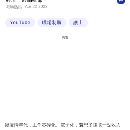
經濟一週編輯部
Apr 22 2022
職場熱話
科
技
YouTube
職場制勝
護士
職
場
廣告
生
活
時
事
專
欄
訂
閱
專
後疫情年代，工作零碎化、電子化，若想多賺取一點收入，
區