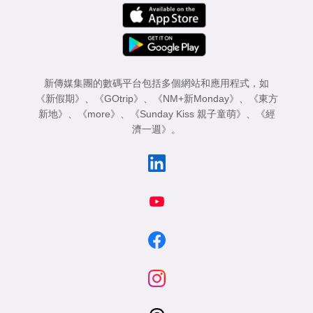
新傳媒集團的數碼平台包括多個網站和應用程式，如
《新假期》
、
《GOtrip》
、
《NM+新Monday》
、
《東方
新地》
、
《more》
、
《Sunday Kiss 親子童萌》
、
《經
濟一週》
。