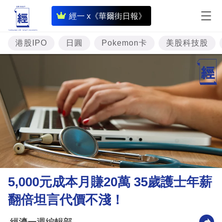
即
經一 x《華爾街日報》
時
財
港股IPO
日圓
Pokemon卡
美股科技股
經
專
題
投
資
樓
市
理
5,000元成本月賺20萬 35歲護士年薪
財
翻倍坦言代價不淺！
商
業