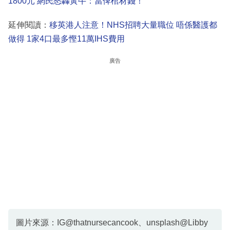
1800元 網民怒轟黃牛：當俾棺材錢！
延伸閱讀：
移英港人注意！NHS招聘大量職位 唔係醫護都
做得 1家4口最多慳11萬IHS費用
廣告
圖片來源：IG@thatnursecancook、unsplash@Libby