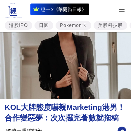
即
經一 x《華爾街日報》
時
財
港股IPO
日圓
Pokemon卡
美股科技股
經
專
題
投
資
樓
市
理
KOL大牌態度嚇親Marketing港男！
財
合作變惡夢：次次攞完著數就拖稿
商
業