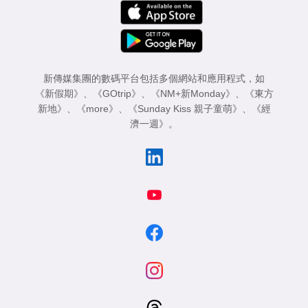
新傳媒集團的數碼平台包括多個網站和應用程式，如
《新假期》
、
《GOtrip》
、
《NM+新Monday》
、
《東方
新地》
、
《more》
、
《Sunday Kiss 親子童萌》
、
《經
濟一週》
。