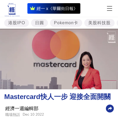
即
經一 x《華爾街日報》
時
財
港股IPO
日圓
Pokemon卡
美股科技股
經
專
題
投
資
樓
市
理
Mastercard快人一步 迎接全面開關
財
商
經濟一週編輯部
Dec 10 2022
職場熱話
業