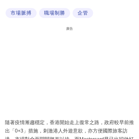
科
市場脈搏
職場制勝
企管
技
職
廣告
場
生
活
時
事
專
欄
訂
閱
隨著疫情漸趨穩定，香港開始走上復常之路，政府較早前推
專
出「0+3」措施，刺激港人外遊意欲，亦方便國際旅客訪
區