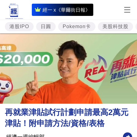
即
經一 x《華爾街日報》
時
財
港股IPO
日圓
Pokemon卡
美股科技股
經
專
題
投
資
樓
市
理
再就業津貼試行計劃申請最高2萬元
財
津貼！附申請方法/資格/表格
商
業