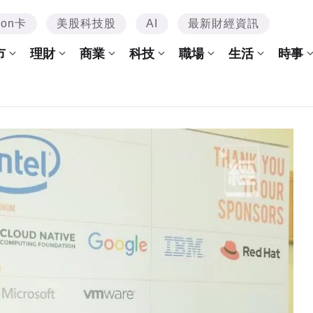
mon卡
美股科技股
AI
最新財經資訊
市
理財
商業
科技
職場
生活
時事