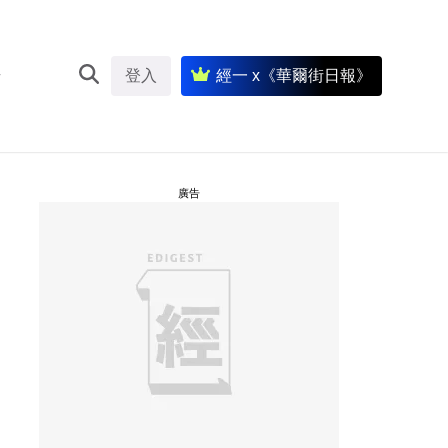
登入
經一 x《華爾街日報》
廣告