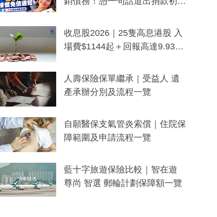
銷債務！憑一句話道出捐款初
衷：加州26萬人接獲免債通知、
一度被誤當詐騙手段
收息股2026｜25隻高息港股 入
場費$1144起＋回報高達9.93
厘！持續更新
人壽保險保單繼承｜受益人 遺
產承辦分別及流程一覽
自願醫保支氣管炎索償｜住院保
障範圍及申請流程一覽
藍十字旅遊保險比較｜智在遊
尊尚 智選 郵輪計劃保障額一覽