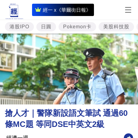
即
經一 x《華爾街日報》
時
財
港股IPO
日圓
Pokemon卡
美股科技股
經
專
題
投
資
樓
市
理
搶人才｜警隊新設語文筆試 通過60
財
條MC題 等同DSE中英文2級
商
業