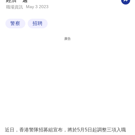
經濟一週
May 3 2023
職場資訊
科
技
警察
招聘
職
場
廣告
生
活
時
事
專
欄
訂
閱
專
近日，香港警隊招募組宣布，將於5月5日起調整三項入職
區