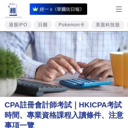
即
經一 x《華爾街日報》
時
財
港股IPO
日圓
Pokemon卡
美股科技股
經
專
題
投
資
樓
市
理
CPA註冊會計師考試｜HKICPA考試
財
時間、專業資格課程入讀條件、注意
商
事項一覽
業