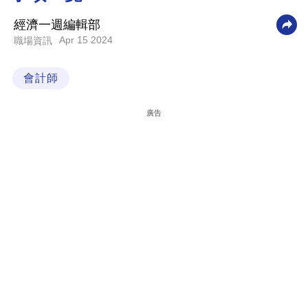
科
經濟一週編輯部
技
Apr 15 2024
職場資訊
職
會計師
場
生
廣告
活
時
事
專
欄
訂
閱
專
區