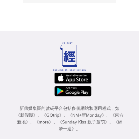
新傳媒集團的數碼平台包括多個網站和應用程式，如
《新假期》
、
《GOtrip》
、
《NM+新Monday》
、
《東方
新地》
、
《more》
、
《Sunday Kiss 親子童萌》
、
《經
濟一週》
。