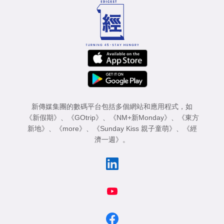
新傳媒集團的數碼平台包括多個網站和應用程式，如
《新假期》
、
《GOtrip》
、
《NM+新Monday》
、
《東方
新地》
、
《more》
、
《Sunday Kiss 親子童萌》
、
《經
濟一週》
。