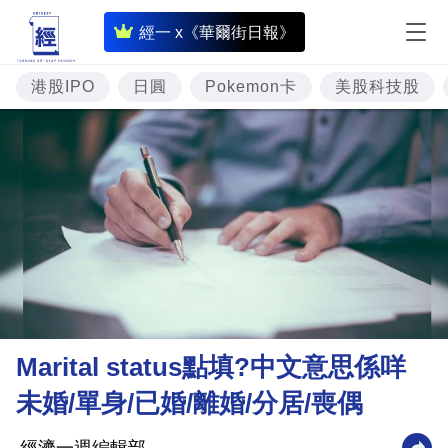
即
經一 x《華爾街日報》
時
財
港股IPO
日圓
Pokemon卡
美股科技股
經
專
題
投
資
樓
市
理
Marital status點填?中文意思係咩
財
未婚/單身/已婚/離婚/分居/喪偶
商
業