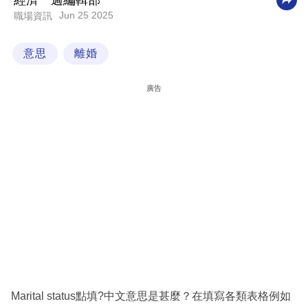
經濟一週編輯部
Jun 25 2025
職場資訊
科
技
意思
離婚
職
場
廣告
生
活
時
事
專
欄
訂
閱
專
Marital status點填?中文意思是甚麼？在填寫各類表格例如
區