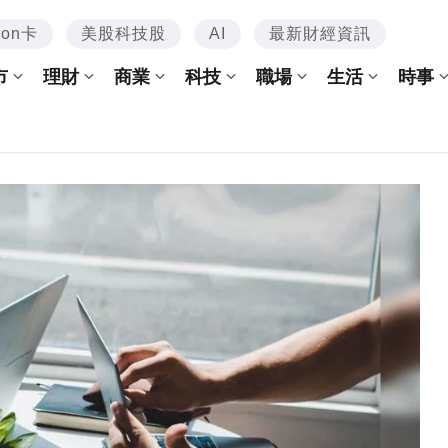
mon卡
美股科技股
AI
最新財經資訊
市
理財
商業
科技
職場
生活
時事