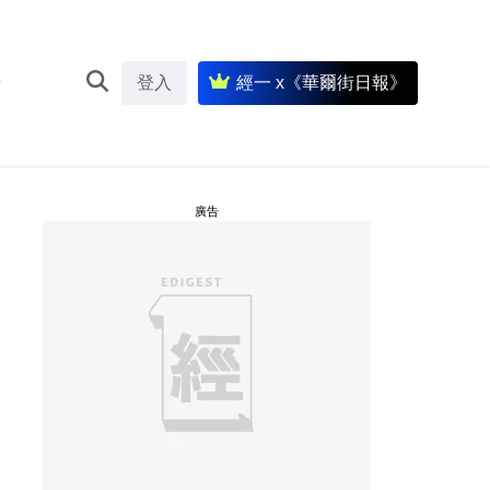
登入
經一 x《華爾街日報》
廣告