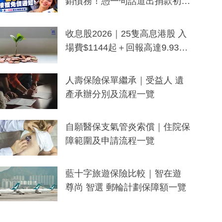
銷債務！憑一句話道出捐款初
衷：加州26萬人接獲免債通知、
一度被誤當詐騙手段
收息股2026｜25隻高息港股 入
場費$1144起＋回報高達9.93
厘！持續更新
人壽保險保單繼承｜受益人 遺
產承辦分別及流程一覽
自願醫保支氣管炎索償｜住院保
障範圍及申請流程一覽
藍十字旅遊保險比較｜智在遊
尊尚 智選 郵輪計劃保障額一覽