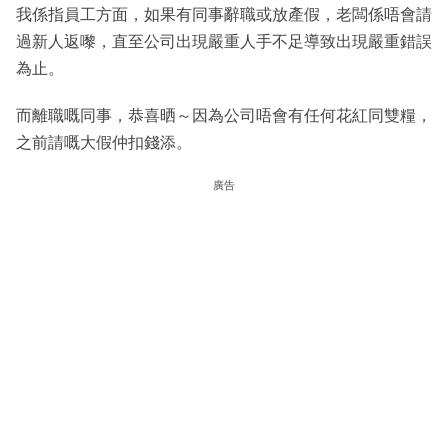
我係指員工方面，如果有同事辭職或放產假，老闆係唔會請
過新人返嚟，直至公司出現嚴重人手不足導致出現嚴重錯誤
為止。
而離職嘅同事，恭喜晒～因為公司唔會有任何花紅同雙糧，
之前請嘅大假仲扣錢添。
廣告