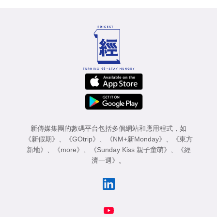
新傳媒集團的數碼平台包括多個網站和應用程式，如
《新假期》
、
《GOtrip》
、
《NM+新Monday》
、
《東方
新地》
、
《more》
、
《Sunday Kiss 親子童萌》
、
《經
濟一週》
。