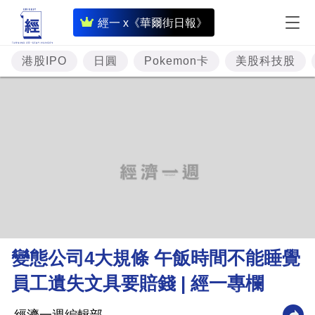
即
經一 x《華爾街日報》
時
財
港股IPO
日圓
Pokemon卡
美股科技股
經
專
題
投
資
樓
市
理
變態公司4大規條 午飯時間不能睡覺
財
員工遺失文具要賠錢 | 經一專欄
商
業