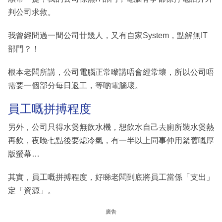
判公司求救。
我曾經問過一間公司廿幾人，又有自家System，點解無IT
部門？！
根本老闆所講，公司電腦正常嚟講唔會經常壞，所以公司唔
需要一個部分每日返工，等啲電腦壞。
員工嘅拼搏程度
另外，公司只得水煲無飲水機，想飲水自己去廁所裝水煲熱
再飲，夜晚七點後要熄冷氣，有一半以上同事仲用緊舊嘅厚
版螢幕…
其實，員工嘅拼搏程度，好睇老闆到底將員工當係「支出」
定「資源」。
廣告