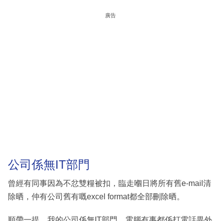
廣告
公司係無IT部門
曾經有同事因為不忿雙糧被扣，臨走嗰日將所有舊e-mail清
除晒，仲有公司舊有嘅excel format都全部刪除晒。
順帶一提，我的公司係無IT部門，電腦有事都係打電話畀外