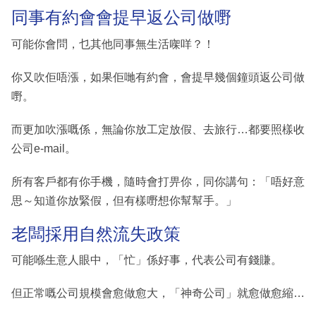
同事有約會會提早返公司做嘢
可能你會問，乜其他同事無生活㗎咩？！
你又吹佢唔漲，如果佢哋有約會，會提早幾個鐘頭返公司做
嘢。
而更加吹漲嘅係，無論你放工定放假、去旅行…都要照樣收
公司e-mail。
所有客戶都有你手機，隨時會打畀你，同你講句：「唔好意
思～知道你放緊假，但有樣嘢想你幫幫手。」
老闆採用自然流失政策
可能喺生意人眼中，「忙」係好事，代表公司有錢賺。
但正常嘅公司規模會愈做愈大，「神奇公司」就愈做愈縮…