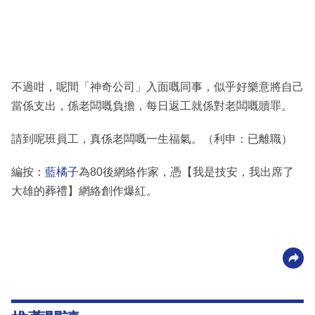
不過咁，呢間「神奇公司」入面嘅同事，似乎好樂意將自己
當係支出，係老闆嘅負擔，每日返工就係對老闆嘅贖罪。
請到呢班員工，真係老闆嘅一生福氣。（利申：已離職）
編按：
藍橘子
為80後網絡作家，憑【我是技安，我出席了
大雄的葬禮】網絡創作爆紅。