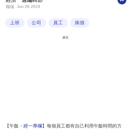
經濟一週編輯部
Jun 26 2019
職場
科
技
上班
公司
員工
病假
職
場
廣告
生
活
時
事
專
欄
訂
閱
專
【午飯・
經一專欄
】每個員工都有自己利用午飯時間的方
區