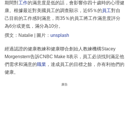
期間對
工作
的滿意度是低的話，會影響你四十歲時的心理健
康。根據最近對美國員工的調查顯示，近65％的
員工
對自
己目前的工作感到滿意，而35％的員工將工作滿意度評分
為6分或更低，滿分為10分。
撰文：Natalie | 圖片：
unsplash
經過認證的健康教練和健康聯合創始人教練機構Stacey
Morgenstern告訴CNBC Make It表示，員工必須找到滿足他
們需求和滿意的
職業
，達成員工的目標之餘，亦有利他們的
健康。
廣告