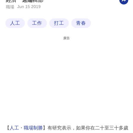
經濟一週編輯部
Jun 15 2019
職場
科
技
人工
工作
打工
青春
職
場
廣告
生
活
時
事
專
欄
訂
閱
專
【
人工
・
職場制勝
】有研究表示，如果你在二十至三十多歲
區