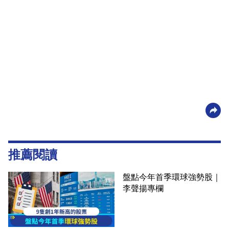
推薦閱讀
盤點今年首季環球強勢股｜
李聲揚專欄