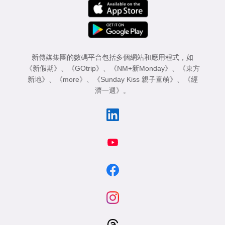
新傳媒集團的數碼平台包括多個網站和應用程式，如
《新假期》
、
《GOtrip》
、
《NM+新Monday》
、
《東方
新地》
、
《more》
、
《Sunday Kiss 親子童萌》
、
《經
濟一週》
。