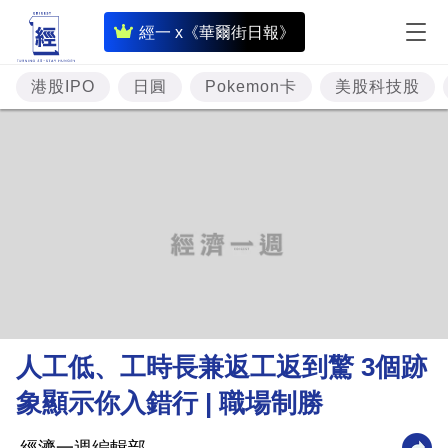
即
經一 x《華爾街日報》
時
財
港股IPO
日圓
Pokemon卡
美股科技股
經
專
題
投
資
樓
市
理
人工低、工時長兼返工返到驚 3個跡
財
象顯示你入錯行 | 職場制勝
商
業