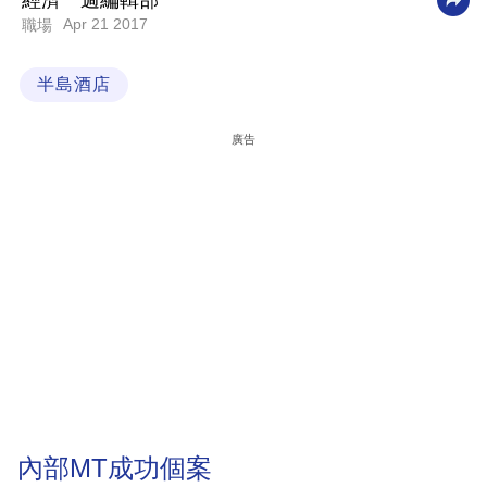
經濟一週編輯部
Apr 21 2017
職場
科
技
半島酒店
職
場
廣告
生
活
時
事
專
欄
訂
閱
專
內部MT成功個案
區