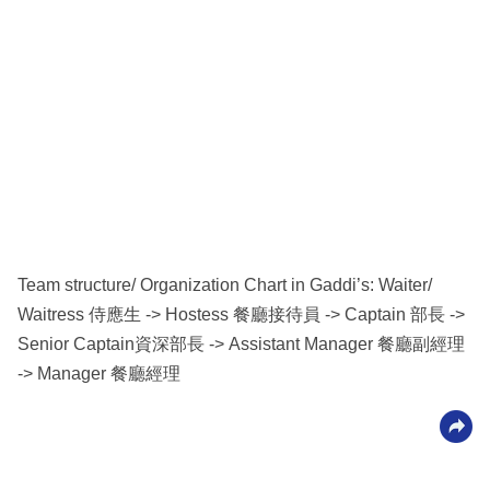
Team structure/ Organization Chart in Gaddi’s: Waiter/
Waitress 侍應生 -> Hostess 餐廳接待員 -> Captain 部長 ->
Senior Captain資深部長 -> Assistant Manager 餐廳副經理
-> Manager 餐廳經理