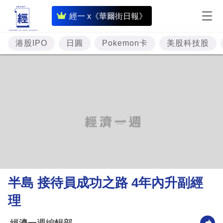
即
經一 x《華爾街日報》
時
財
港股IPO
日圓
Pokemon卡
美股科技股
經
專
題
投
資
樓
市
理
半島 接待員成功之路 4年內升副經
財
理
商
業