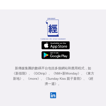
新傳媒集團的數碼平台包括多個網站和應用程式，如
《新假期》
、
《GOtrip》
、
《NM+新Monday》
、
《東方
新地》
、
《more》
、
《Sunday Kiss 親子童萌》
、
《經
濟一週》
。