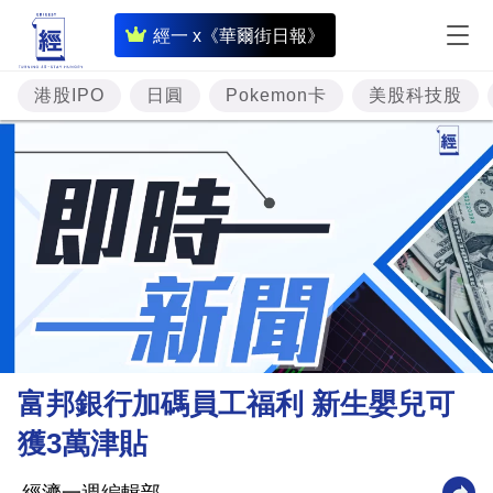
即
經一 x《華爾街日報》
時
財
港股IPO
日圓
Pokemon卡
美股科技股
經
專
題
投
資
樓
市
理
富邦銀行加碼員工福利 新生嬰兒可
財
獲3萬津貼
商
業