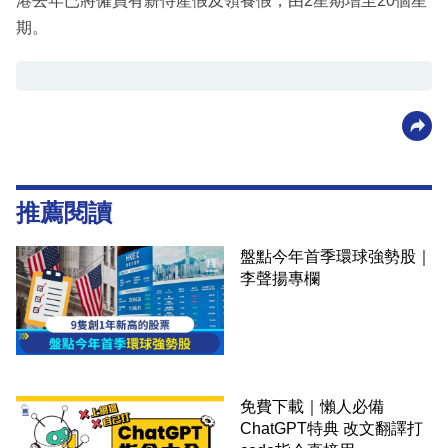
港去年已將僱員有薪侍產假及領養假，由2星期增至20個星
期。
推薦閱讀
盤點今年首季環球強勢股｜
李聲揚專欄
免費下載｜懶人必備
ChatGPT特典 改文翻譯打