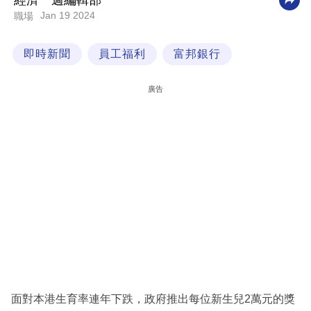
經濟一週編輯部
Jan 19 2024
職場
科
技
即時新聞
員工福利
富邦銀行
職
場
廣告
生
活
時
事
專
欄
訂
閱
專
面對本港生育率連年下跌，政府推出每位新生兒2萬元的獎
區