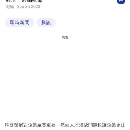
經濟一週編輯部
Sep 25 2023
職場
科
技
即時新聞
騰訊
職
場
廣告
生
活
時
事
專
欄
訂
閱
專
科技發展對企業至關重要，然而人才短缺問題也讓企業更注
區