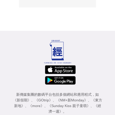
新傳媒集團的數碼平台包括多個網站和應用程式，如
《新假期》
、
《GOtrip》
、
《NM+新Monday》
、
《東方
新地》
、
《more》
、
《Sunday Kiss 親子童萌》
、
《經
濟一週》
。