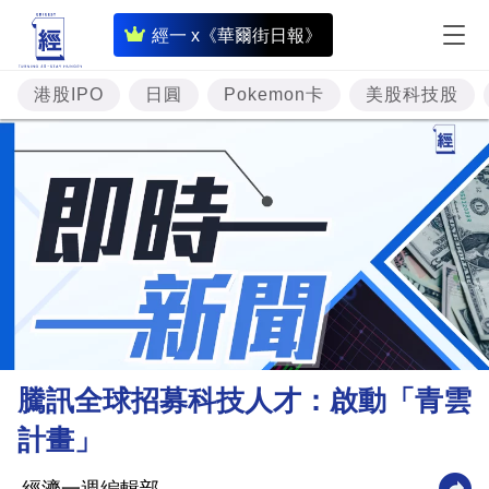
即
經一 x《華爾街日報》
時
財
港股IPO
日圓
Pokemon卡
美股科技股
經
專
題
投
資
樓
市
理
騰訊全球招募科技人才：啟動「青雲
財
計畫」
商
業