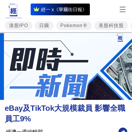
即
經一 x《華爾街日報》
時
財
港股IPO
日圓
Pokemon卡
美股科技股
經
專
題
投
資
樓
市
理
eBay及TikTok大規模裁員 影響全職
財
員工9%
商
業