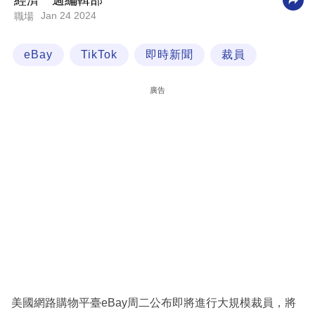
經濟一週編輯部
Jan 24 2024
職場
科
技
eBay
TikTok
即時新聞
裁員
職
場
廣告
生
活
時
事
專
欄
訂
閱
專
美國網路購物平臺eBay周二公布即將進行大規模裁員，將
區