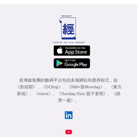
新傳媒集團的數碼平台包括多個網站和應用程式，如
《新假期》
、
《GOtrip》
、
《NM+新Monday》
、
《東方
新地》
、
《more》
、
《Sunday Kiss 親子童萌》
、
《經
濟一週》
。