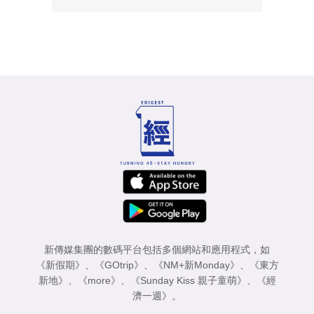
新傳媒集團的數碼平台包括多個網站和應用程式，如
《新假期》
、
《GOtrip》
、
《NM+新Monday》
、
《東方
新地》
、
《more》
、
《Sunday Kiss 親子童萌》
、
《經
濟一週》
。