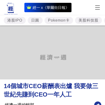
即
經一 x《華爾街日報》
時
財
港股IPO
日圓
Pokemon卡
美股科技股
經
專
題
投
資
樓
市
理
14個城市CEO薪酬表出爐 我要做三
財
世紀先賺到CEO一年人工
商
業