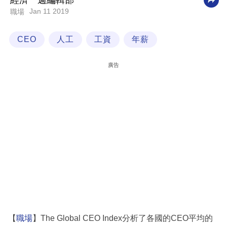
經濟一週編輯部
Jan 11 2019
職場
科
技
CEO
人工
工資
年薪
職
場
廣告
生
活
時
事
專
欄
訂
閱
專
【
職場
】The Global CEO Index分析了各國的CEO平均的
區